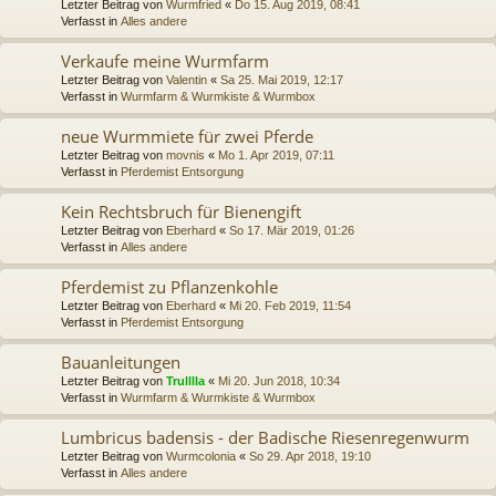
Letzter Beitrag von
Wurmfried
«
Do 15. Aug 2019, 08:41
Verfasst in
Alles andere
Verkaufe meine Wurmfarm
Letzter Beitrag von
Valentin
«
Sa 25. Mai 2019, 12:17
Verfasst in
Wurmfarm & Wurmkiste & Wurmbox
neue Wurmmiete für zwei Pferde
Letzter Beitrag von
movnis
«
Mo 1. Apr 2019, 07:11
Verfasst in
Pferdemist Entsorgung
Kein Rechtsbruch für Bienengift
Letzter Beitrag von
Eberhard
«
So 17. Mär 2019, 01:26
Verfasst in
Alles andere
Pferdemist zu Pflanzenkohle
Letzter Beitrag von
Eberhard
«
Mi 20. Feb 2019, 11:54
Verfasst in
Pferdemist Entsorgung
Bauanleitungen
Letzter Beitrag von
Trulllla
«
Mi 20. Jun 2018, 10:34
Verfasst in
Wurmfarm & Wurmkiste & Wurmbox
Lumbricus badensis - der Badische Riesenregenwurm
Letzter Beitrag von
Wurmcolonia
«
So 29. Apr 2018, 19:10
Verfasst in
Alles andere