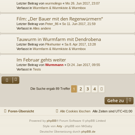
Letzter Beitrag von
wurmolingo
«
Mo 26. Jun 2017, 23:07
Verfasst in
Wurmfarm & Wurmkiste & Wurmbox
Film: „Der Bauer mit den Regenwürmern“
Letzter Beitrag von
Peter_86
«
So 11. Jun 2017, 21:59
Verfasst in
Alles andere
Tauwurm in Wurmfarm mit Dendrobena
Letzter Beitrag von
Pikehunter
«
Sa 8. Apr 2017, 13:28
Verfasst in
Wurmfarm & Wurmkiste & Wurmbox
Im Februar gehts weiter
Letzter Beitrag von
Wurmmann
«
Di 24. Jan 2017, 09:55
Verfasst in
Tests
2
3
4
1
Nächste
Die Suche ergab 89 Treffer
Gehe zu
Foren-Übersicht
Alle Cookies löschen
Alle Zeiten sind
UTC+01:00
Powered by
phpBB
® Forum Software © phpBB Limited
Style von
Arty
- phpBB von MrGaby
Deutsche Übersetzung durch
phpBB.de