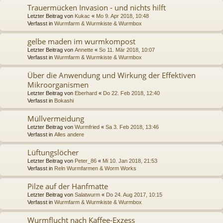
Trauermücken Invasion - und nichts hilft
Letzter Beitrag von
Kukac
«
Mo 9. Apr 2018, 10:48
Verfasst in
Wurmfarm & Wurmkiste & Wurmbox
gelbe maden im wurmkompost
Letzter Beitrag von
Annette
«
So 11. Mär 2018, 10:07
Verfasst in
Wurmfarm & Wurmkiste & Wurmbox
Über die Anwendung und Wirkung der Effektiven
Mikroorganismen
Letzter Beitrag von
Eberhard
«
Do 22. Feb 2018, 12:40
Verfasst in
Bokashi
Müllvermeidung
Letzter Beitrag von
Wurmfried
«
Sa 3. Feb 2018, 13:46
Verfasst in
Alles andere
Lüftungslöcher
Letzter Beitrag von
Peter_86
«
Mi 10. Jan 2018, 21:53
Verfasst in
Reln Wurmfarmen & Worm Works
Pilze auf der Hanfmatte
Letzter Beitrag von
Salatwurm
«
Do 24. Aug 2017, 10:15
Verfasst in
Wurmfarm & Wurmkiste & Wurmbox
Wurmflucht nach Kaffee-Exzess