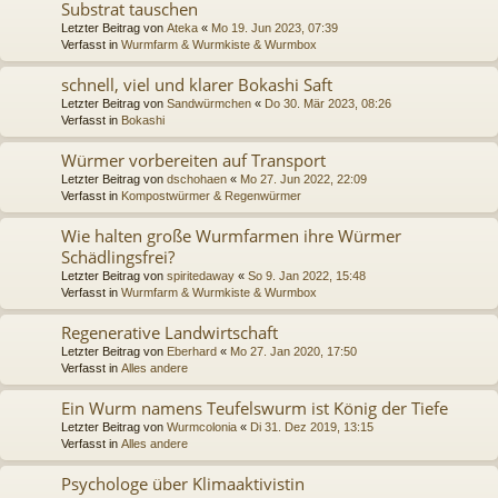
Substrat tauschen
Letzter Beitrag von
Ateka
«
Mo 19. Jun 2023, 07:39
Verfasst in
Wurmfarm & Wurmkiste & Wurmbox
schnell, viel und klarer Bokashi Saft
Letzter Beitrag von
Sandwürmchen
«
Do 30. Mär 2023, 08:26
Verfasst in
Bokashi
Würmer vorbereiten auf Transport
Letzter Beitrag von
dschohaen
«
Mo 27. Jun 2022, 22:09
Verfasst in
Kompostwürmer & Regenwürmer
Wie halten große Wurmfarmen ihre Würmer
Schädlingsfrei?
Letzter Beitrag von
spiritedaway
«
So 9. Jan 2022, 15:48
Verfasst in
Wurmfarm & Wurmkiste & Wurmbox
Regenerative Landwirtschaft
Letzter Beitrag von
Eberhard
«
Mo 27. Jan 2020, 17:50
Verfasst in
Alles andere
Ein Wurm namens Teufelswurm ist König der Tiefe
Letzter Beitrag von
Wurmcolonia
«
Di 31. Dez 2019, 13:15
Verfasst in
Alles andere
Psychologe über Klimaaktivistin