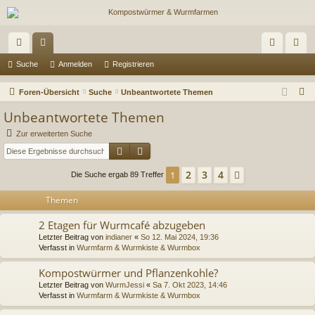
ch
or
n
eg
Suche
Anmelden
Registrieren
ne
en
m
ist
S
Foren-Übersicht
Suche
Unbeantwortete Themen
llz
el
rie
u
Unbeantwortete Themen
c
ug
de
re
Zur erweiterten Suche
h
Suche
Erweiterte Suche
riff
n
n
e
2
3
4
1
Nächste
Die Suche ergab 89 Treffer
Themen
2 Etagen für Wurmcafé abzugeben
Letzter Beitrag von
indianer
«
So 12. Mai 2024, 19:36
Verfasst in
Wurmfarm & Wurmkiste & Wurmbox
Kompostwürmer und Pflanzenkohle?
Letzter Beitrag von
WurmJessi
«
Sa 7. Okt 2023, 14:46
Verfasst in
Wurmfarm & Wurmkiste & Wurmbox