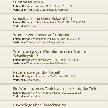
Substrat tauschen
Letzter Beitrag von
Ateka
«
Mo 19. Jun 2023, 07:39
Verfasst in
Wurmfarm & Wurmkiste & Wurmbox
schnell, viel und klarer Bokashi Saft
Letzter Beitrag von
Sandwürmchen
«
Do 30. Mär 2023, 08:26
Verfasst in
Bokashi
Würmer vorbereiten auf Transport
Letzter Beitrag von
dschohaen
«
Mo 27. Jun 2022, 22:09
Verfasst in
Kompostwürmer & Regenwürmer
Wie halten große Wurmfarmen ihre Würmer
Schädlingsfrei?
Letzter Beitrag von
spiritedaway
«
So 9. Jan 2022, 15:48
Verfasst in
Wurmfarm & Wurmkiste & Wurmbox
Regenerative Landwirtschaft
Letzter Beitrag von
Eberhard
«
Mo 27. Jan 2020, 17:50
Verfasst in
Alles andere
Ein Wurm namens Teufelswurm ist König der Tiefe
Letzter Beitrag von
Wurmcolonia
«
Di 31. Dez 2019, 13:15
Verfasst in
Alles andere
Psychologe über Klimaaktivistin