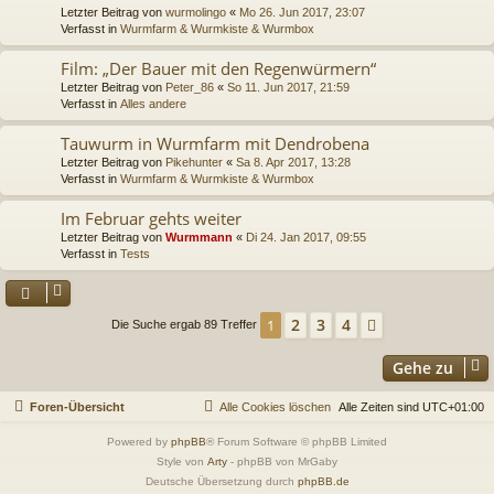
Letzter Beitrag von
wurmolingo
«
Mo 26. Jun 2017, 23:07
Verfasst in
Wurmfarm & Wurmkiste & Wurmbox
Film: „Der Bauer mit den Regenwürmern“
Letzter Beitrag von
Peter_86
«
So 11. Jun 2017, 21:59
Verfasst in
Alles andere
Tauwurm in Wurmfarm mit Dendrobena
Letzter Beitrag von
Pikehunter
«
Sa 8. Apr 2017, 13:28
Verfasst in
Wurmfarm & Wurmkiste & Wurmbox
Im Februar gehts weiter
Letzter Beitrag von
Wurmmann
«
Di 24. Jan 2017, 09:55
Verfasst in
Tests
2
3
4
1
Nächste
Die Suche ergab 89 Treffer
Gehe zu
Foren-Übersicht
Alle Cookies löschen
Alle Zeiten sind
UTC+01:00
Powered by
phpBB
® Forum Software © phpBB Limited
Style von
Arty
- phpBB von MrGaby
Deutsche Übersetzung durch
phpBB.de