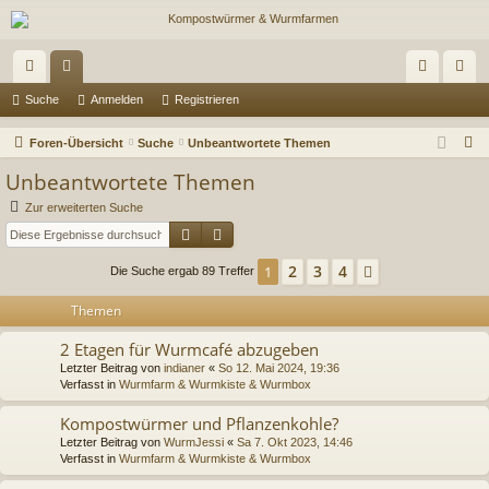
ch
or
n
eg
Suche
Anmelden
Registrieren
ne
en
m
ist
S
Foren-Übersicht
Suche
Unbeantwortete Themen
llz
el
rie
u
Unbeantwortete Themen
c
ug
de
re
Zur erweiterten Suche
h
Suche
Erweiterte Suche
riff
n
n
e
2
3
4
1
Nächste
Die Suche ergab 89 Treffer
Themen
2 Etagen für Wurmcafé abzugeben
Letzter Beitrag von
indianer
«
So 12. Mai 2024, 19:36
Verfasst in
Wurmfarm & Wurmkiste & Wurmbox
Kompostwürmer und Pflanzenkohle?
Letzter Beitrag von
WurmJessi
«
Sa 7. Okt 2023, 14:46
Verfasst in
Wurmfarm & Wurmkiste & Wurmbox