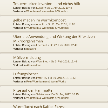
Trauermücken Invasion - und nichts hilft
Letzter Beitrag von
Kukac
«
Mo 9. Apr 2018, 10:48
Verfasst in
Wurmfarm & Wurmkiste & Wurmbox
gelbe maden im wurmkompost
Letzter Beitrag von
Annette
«
So 11. Mär 2018, 10:07
Verfasst in
Wurmfarm & Wurmkiste & Wurmbox
Über die Anwendung und Wirkung der Effektiven
Mikroorganismen
Letzter Beitrag von
Eberhard
«
Do 22. Feb 2018, 12:40
Verfasst in
Bokashi
Müllvermeidung
Letzter Beitrag von
Wurmfried
«
Sa 3. Feb 2018, 13:46
Verfasst in
Alles andere
Lüftungslöcher
Letzter Beitrag von
Peter_86
«
Mi 10. Jan 2018, 21:53
Verfasst in
Reln Wurmfarmen & Worm Works
Pilze auf der Hanfmatte
Letzter Beitrag von
Salatwurm
«
Do 24. Aug 2017, 10:15
Verfasst in
Wurmfarm & Wurmkiste & Wurmbox
Wurmflucht nach Kaffee-Exzess