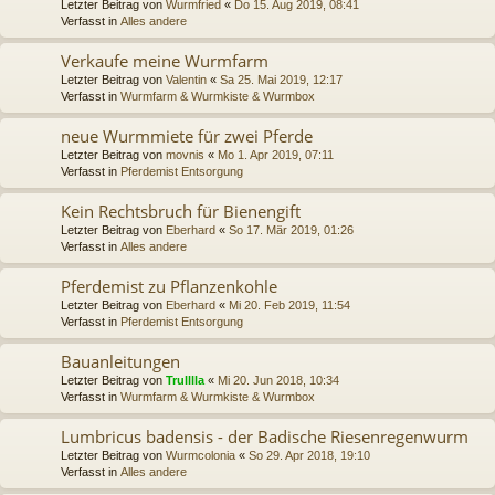
Letzter Beitrag von
Wurmfried
«
Do 15. Aug 2019, 08:41
Verfasst in
Alles andere
Verkaufe meine Wurmfarm
Letzter Beitrag von
Valentin
«
Sa 25. Mai 2019, 12:17
Verfasst in
Wurmfarm & Wurmkiste & Wurmbox
neue Wurmmiete für zwei Pferde
Letzter Beitrag von
movnis
«
Mo 1. Apr 2019, 07:11
Verfasst in
Pferdemist Entsorgung
Kein Rechtsbruch für Bienengift
Letzter Beitrag von
Eberhard
«
So 17. Mär 2019, 01:26
Verfasst in
Alles andere
Pferdemist zu Pflanzenkohle
Letzter Beitrag von
Eberhard
«
Mi 20. Feb 2019, 11:54
Verfasst in
Pferdemist Entsorgung
Bauanleitungen
Letzter Beitrag von
Trulllla
«
Mi 20. Jun 2018, 10:34
Verfasst in
Wurmfarm & Wurmkiste & Wurmbox
Lumbricus badensis - der Badische Riesenregenwurm
Letzter Beitrag von
Wurmcolonia
«
So 29. Apr 2018, 19:10
Verfasst in
Alles andere