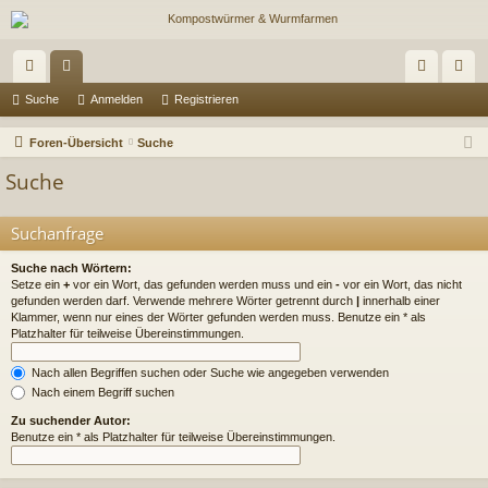
ch
or
n
eg
Suche
Anmelden
Registrieren
ne
en
m
ist
Foren-Übersicht
Suche
llz
el
rie
Suche
ug
de
re
Suchanfrage
riff
n
n
Suche nach Wörtern:
Setze ein
+
vor ein Wort, das gefunden werden muss und ein
-
vor ein Wort, das nicht
gefunden werden darf. Verwende mehrere Wörter getrennt durch
|
innerhalb einer
Klammer, wenn nur eines der Wörter gefunden werden muss. Benutze ein * als
Platzhalter für teilweise Übereinstimmungen.
Nach allen Begriffen suchen oder Suche wie angegeben verwenden
Nach einem Begriff suchen
Zu suchender Autor:
Benutze ein * als Platzhalter für teilweise Übereinstimmungen.