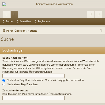
ch
or
n
eg
Suche
Anmelden
Registrieren
ne
en
m
ist
Foren-Übersicht
Suche
llz
el
rie
Suche
ug
de
re
Suchanfrage
riff
n
n
Suche nach Wörtern:
Setze ein
+
vor ein Wort, das gefunden werden muss und ein
-
vor ein Wort, das nicht
gefunden werden darf. Verwende mehrere Wörter getrennt durch
|
innerhalb einer
Klammer, wenn nur eines der Wörter gefunden werden muss. Benutze ein * als
Platzhalter für teilweise Übereinstimmungen.
Nach allen Begriffen suchen oder Suche wie angegeben verwenden
Nach einem Begriff suchen
Zu suchender Autor:
Benutze ein * als Platzhalter für teilweise Übereinstimmungen.