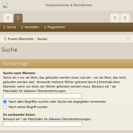
ch
or
n
eg
Suche
Anmelden
Registrieren
ne
en
m
ist
Foren-Übersicht
Suche
llz
el
rie
Suche
ug
de
re
Suchanfrage
riff
n
n
Suche nach Wörtern:
Setze ein
+
vor ein Wort, das gefunden werden muss und ein
-
vor ein Wort, das nicht
gefunden werden darf. Verwende mehrere Wörter getrennt durch
|
innerhalb einer
Klammer, wenn nur eines der Wörter gefunden werden muss. Benutze ein * als
Platzhalter für teilweise Übereinstimmungen.
Nach allen Begriffen suchen oder Suche wie angegeben verwenden
Nach einem Begriff suchen
Zu suchender Autor:
Benutze ein * als Platzhalter für teilweise Übereinstimmungen.