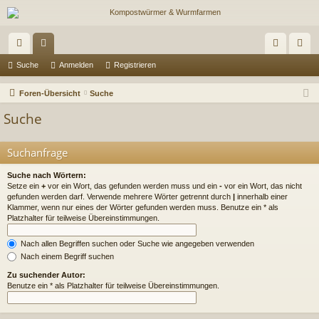
ch
or
n
eg
Suche
Anmelden
Registrieren
ne
en
m
ist
Foren-Übersicht
Suche
llz
el
rie
Suche
ug
de
re
Suchanfrage
riff
n
n
Suche nach Wörtern:
Setze ein
+
vor ein Wort, das gefunden werden muss und ein
-
vor ein Wort, das nicht
gefunden werden darf. Verwende mehrere Wörter getrennt durch
|
innerhalb einer
Klammer, wenn nur eines der Wörter gefunden werden muss. Benutze ein * als
Platzhalter für teilweise Übereinstimmungen.
Nach allen Begriffen suchen oder Suche wie angegeben verwenden
Nach einem Begriff suchen
Zu suchender Autor:
Benutze ein * als Platzhalter für teilweise Übereinstimmungen.