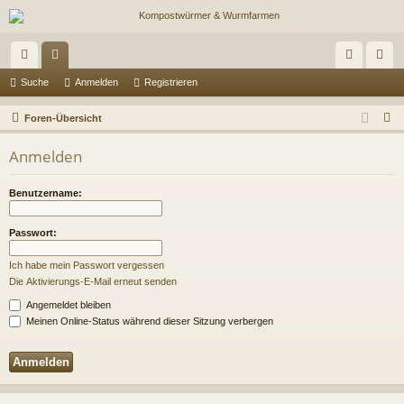
ch
or
n
eg
Suche
Anmelden
Registrieren
ne
en
m
ist
S
Foren-Übersicht
llz
el
rie
u
Anmelden
c
ug
de
re
h
riff
n
n
Benutzername:
e
Passwort:
Ich habe mein Passwort vergessen
Die Aktivierungs-E-Mail erneut senden
Angemeldet bleiben
Meinen Online-Status während dieser Sitzung verbergen