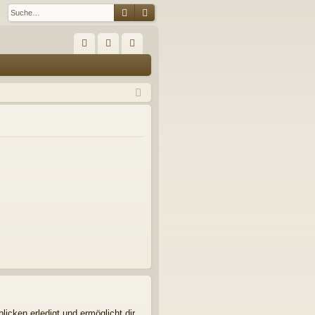
Suche
Erweiterte Suche
S
FA
n
eg
Q
m
ist
el
rie
de
re
n
n
icken erledigt und ermöglicht dir,