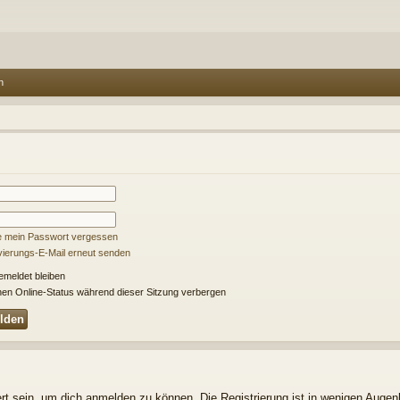
n
e mein Passwort vergessen
ivierungs-E-Mail erneut senden
meldet bleiben
en Online-Status während dieser Sitzung verbergen
t sein, um dich anmelden zu können. Die Registrierung ist in wenigen Augenbl