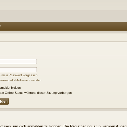
n
e mein Passwort vergessen
ivierungs-E-Mail erneut senden
meldet bleiben
en Online-Status während dieser Sitzung verbergen
t sein, um dich anmelden zu können. Die Registrierung ist in wenigen Augenbl