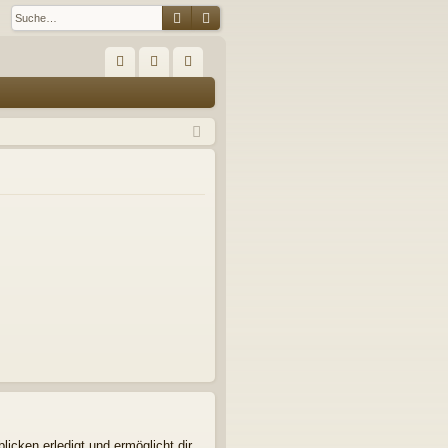
Suche
Erweiterte Suche
S
FA
n
eg
Q
m
ist
el
rie
de
re
n
n
icken erledigt und ermöglicht dir,