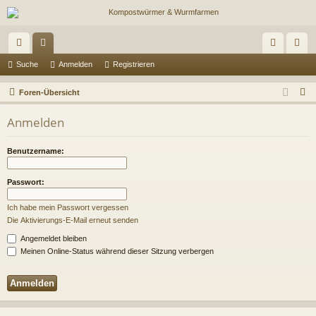
ch
or
n
eg
Suche
Anmelden
Registrieren
ne
en
m
ist
S
Foren-Übersicht
llz
el
rie
u
Anmelden
c
ug
de
re
h
riff
n
n
Benutzername:
e
Passwort:
Ich habe mein Passwort vergessen
Die Aktivierungs-E-Mail erneut senden
Angemeldet bleiben
Meinen Online-Status während dieser Sitzung verbergen