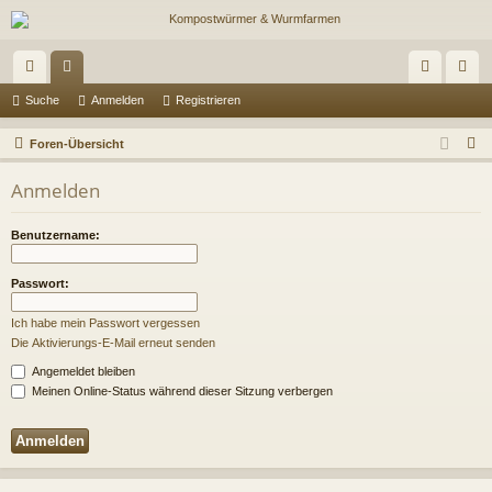
ch
or
n
eg
Suche
Anmelden
Registrieren
ne
en
m
ist
S
Foren-Übersicht
llz
el
rie
u
Anmelden
c
ug
de
re
h
riff
n
n
Benutzername:
e
Passwort:
Ich habe mein Passwort vergessen
Die Aktivierungs-E-Mail erneut senden
Angemeldet bleiben
Meinen Online-Status während dieser Sitzung verbergen