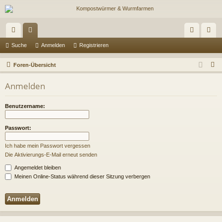
ch
or
n
eg
Suche
Anmelden
Registrieren
ne
en
m
ist
S
Foren-Übersicht
llz
el
rie
u
Anmelden
c
ug
de
re
h
riff
n
n
Benutzername:
e
Passwort:
Ich habe mein Passwort vergessen
Die Aktivierungs-E-Mail erneut senden
Angemeldet bleiben
Meinen Online-Status während dieser Sitzung verbergen