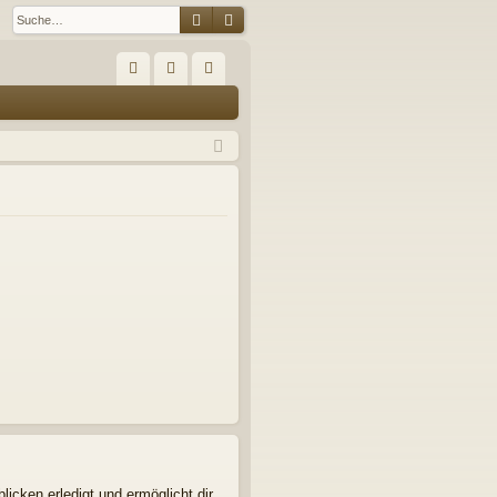
Suche
Erweiterte Suche
S
FA
n
eg
Q
m
ist
el
rie
de
re
n
n
icken erledigt und ermöglicht dir,