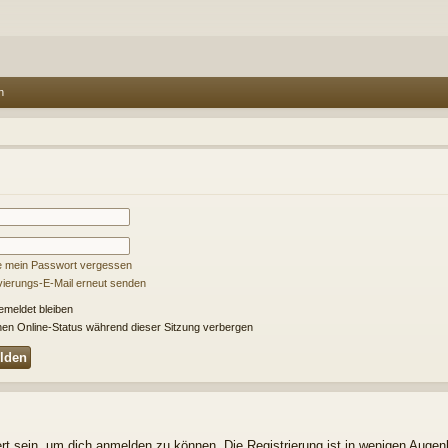
n
e mein Passwort vergessen
ivierungs-E-Mail erneut senden
meldet bleiben
en Online-Status während dieser Sitzung verbergen
t sein, um dich anmelden zu können. Die Registrierung ist in wenigen Augenbl