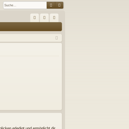
Suche
Erweiterte Suche
S
FA
n
eg
Q
m
ist
el
rie
de
re
n
n
icken erledigt und ermöglicht dir,