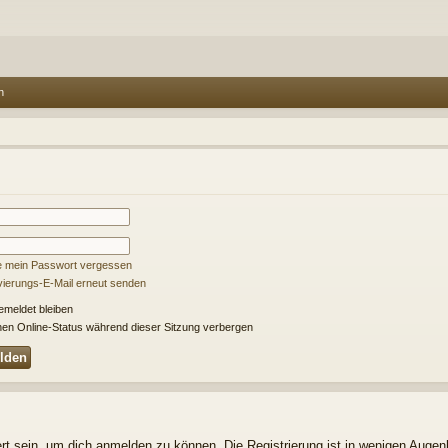
n
e mein Passwort vergessen
ivierungs-E-Mail erneut senden
meldet bleiben
en Online-Status während dieser Sitzung verbergen
t sein, um dich anmelden zu können. Die Registrierung ist in wenigen Augenbl