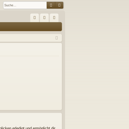
Suche
Erweiterte Suche
S
FA
n
eg
Q
m
ist
el
rie
de
re
n
n
icken erledigt und ermöglicht dir,