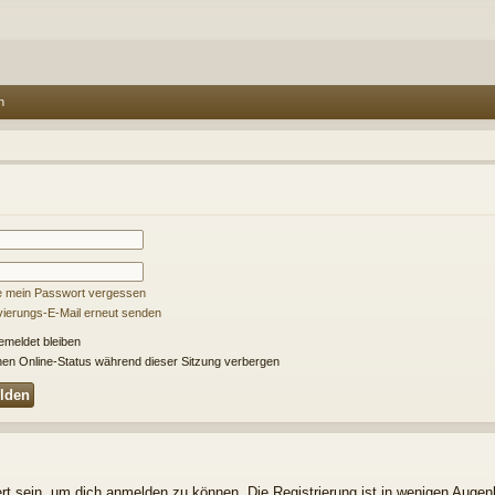
n
e mein Passwort vergessen
ivierungs-E-Mail erneut senden
meldet bleiben
en Online-Status während dieser Sitzung verbergen
t sein, um dich anmelden zu können. Die Registrierung ist in wenigen Augenbl