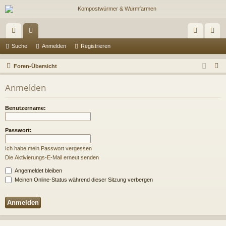
ch
or
n
eg
Suche
Anmelden
Registrieren
ne
en
m
ist
S
Foren-Übersicht
llz
el
rie
u
Anmelden
c
ug
de
re
h
riff
n
n
Benutzername:
e
Passwort:
Ich habe mein Passwort vergessen
Die Aktivierungs-E-Mail erneut senden
Angemeldet bleiben
Meinen Online-Status während dieser Sitzung verbergen