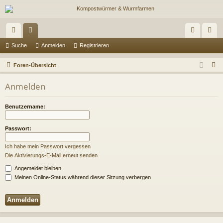
ch
or
n
eg
Suche
Anmelden
Registrieren
ne
en
m
ist
S
Foren-Übersicht
llz
el
rie
u
Anmelden
c
ug
de
re
h
riff
n
n
Benutzername:
e
Passwort:
Ich habe mein Passwort vergessen
Die Aktivierungs-E-Mail erneut senden
Angemeldet bleiben
Meinen Online-Status während dieser Sitzung verbergen