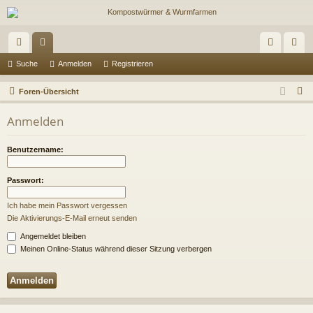
ch
or
n
eg
Suche
Anmelden
Registrieren
ne
en
m
ist
S
Foren-Übersicht
llz
el
rie
u
Anmelden
c
ug
de
re
h
riff
n
n
Benutzername:
e
Passwort:
Ich habe mein Passwort vergessen
Die Aktivierungs-E-Mail erneut senden
Angemeldet bleiben
Meinen Online-Status während dieser Sitzung verbergen