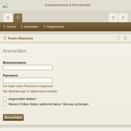
ch
or
n
eg
Suche
Anmelden
Registrieren
ne
en
m
ist
S
Foren-Übersicht
llz
el
rie
u
Anmelden
c
ug
de
re
h
riff
n
n
Benutzername:
e
Passwort:
Ich habe mein Passwort vergessen
Die Aktivierungs-E-Mail erneut senden
Angemeldet bleiben
Meinen Online-Status während dieser Sitzung verbergen