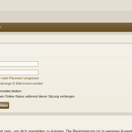
n
e mein Passwort vergessen
ivierungs-E-Mail erneut senden
meldet bleiben
en Online-Status während dieser Sitzung verbergen
t sein, um dich anmelden zu können. Die Registrierung ist in wenigen Augenbl