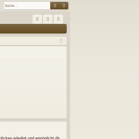
Suche
Erweiterte Suche
S
FA
n
eg
Q
m
ist
el
rie
de
re
n
n
icken erledigt und ermöglicht dir,