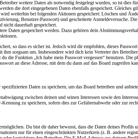
reiber weitere Daten als notwendig festgelegt wurden, so ist dies für 
 werden die dort eingegebenen Daten ebenfalls gespeichert. Gleiches gi
e wird weiterhin bei folgenden Aktionen gespeichert: Löschen und Änd
ktivierung, Benutzer-Passwort) und gescheiterte Anmeldeversuche. D
d nicht dauerhaft gespeichert.
eitere Daten gespeichert werden. Dazu gehören dein Abstimmungsverhal
nktionen.
ert, so dass es sicher ist. Jedoch wird dir empfohlen, dieses Passwor
it ihm sorgsam um. Insbesondere wird dich kein Vertreter des Betreibe
nst du die Funktion „Ich habe mein Passwort vergessen“ benutzen. Di
asswort an diese Adresse, mit dem du dann auf das Board zugreifen kan
r spezifizierten Daten zu speichern, um das Board betreiben und anbiet
ssenabwägung zwischen deinen und seinen Interessen sowie den Interes
-Kennung zu speichern, sofern dies zur Gefahrenabwehr oder zur recht
möglichen. Du bist dir daher bewusst, dass die Daten deines Profils und
mationen nur für einen eingeschränkten Nutzerkreis (z. B. andere regist
oder kontaktiere den Betreiber. Die E-Mail-Adresse aus deinem Profil 