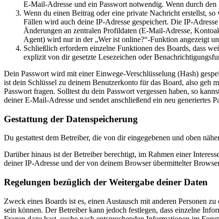
E-Mail-Adresse und ein Passwort notwendig. Wenn durch den Bet
Wenn du einen Beitrag oder eine private Nachricht erstellst, so
Fällen wird auch deine IP-Adresse gespeichert. Die IP-Adress
Änderungen an zentralen Profildaten (E-Mail-Adresse, Kontoa
Agent) wird nur in der „Wer ist online?“-Funktion angezeigt un
Schließlich erfordern einzelne Funktionen des Boards, dass w
explizit von dir gesetzte Lesezeichen oder Benachrichtigungsfu
Dein Passwort wird mit einer Einwege-Verschlüsselung (Hash) gespeich
ist dein Schlüssel zu deinem Benutzerkonto für das Board, also geh m
Passwort fragen. Solltest du dein Passwort vergessen haben, so kan
deiner E-Mail-Adresse und sendet anschließend ein neu generiertes P
Gestattung der Datenspeicherung
Du gestattest dem Betreiber, die von dir eingegebenen und oben nähe
Darüber hinaus ist der Betreiber berechtigt, im Rahmen einer Intere
deiner IP-Adresse und der von deinem Browser übermittelter Browser
Regelungen bezüglich der Weitergabe deiner Daten
Zweck eines Boards ist es, einen Austausch mit anderen Personen zu er
sein können. Der Betreiber kann jedoch festlegen, dass einzelne Infor
Fragen dazu hast, suche nach entsprechenden Informationen im Forum 