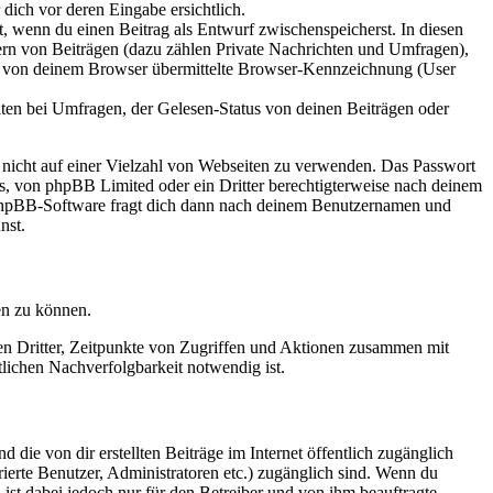
dich vor deren Eingabe ersichtlich.
lt, wenn du einen Beitrag als Entwurf zwischenspeicherst. In diesen
ern von Beiträgen (dazu zählen Private Nachrichten und Umfragen),
ie von deinem Browser übermittelte Browser-Kennzeichnung (User
ten bei Umfragen, der Gelesen-Status von deinen Beiträgen oder
t nicht auf einer Vielzahl von Webseiten zu verwenden. Das Passwort
rs, von phpBB Limited oder ein Dritter berechtigterweise nach deinem
e phpBB-Software fragt dich dann nach deinem Benutzernamen und
nst.
en zu können.
sen Dritter, Zeitpunkte von Zugriffen und Aktionen zusammen mit
lichen Nachverfolgbarkeit notwendig ist.
 die von dir erstellten Beiträge im Internet öffentlich zugänglich
rierte Benutzer, Administratoren etc.) zugänglich sind. Wenn du
ist dabei jedoch nur für den Betreiber und von ihm beauftragte