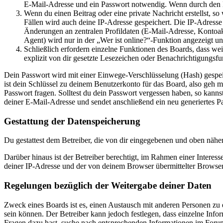
E-Mail-Adresse und ein Passwort notwendig. Wenn durch den Bet
Wenn du einen Beitrag oder eine private Nachricht erstellst, so
Fällen wird auch deine IP-Adresse gespeichert. Die IP-Adress
Änderungen an zentralen Profildaten (E-Mail-Adresse, Kontoa
Agent) wird nur in der „Wer ist online?“-Funktion angezeigt un
Schließlich erfordern einzelne Funktionen des Boards, dass w
explizit von dir gesetzte Lesezeichen oder Benachrichtigungsfu
Dein Passwort wird mit einer Einwege-Verschlüsselung (Hash) gespeich
ist dein Schlüssel zu deinem Benutzerkonto für das Board, also geh m
Passwort fragen. Solltest du dein Passwort vergessen haben, so kan
deiner E-Mail-Adresse und sendet anschließend ein neu generiertes P
Gestattung der Datenspeicherung
Du gestattest dem Betreiber, die von dir eingegebenen und oben nähe
Darüber hinaus ist der Betreiber berechtigt, im Rahmen einer Intere
deiner IP-Adresse und der von deinem Browser übermittelter Browser
Regelungen bezüglich der Weitergabe deiner Daten
Zweck eines Boards ist es, einen Austausch mit anderen Personen zu er
sein können. Der Betreiber kann jedoch festlegen, dass einzelne Infor
Fragen dazu hast, suche nach entsprechenden Informationen im Forum 