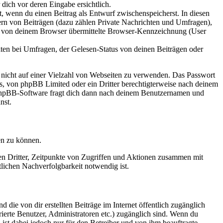
dich vor deren Eingabe ersichtlich.
lt, wenn du einen Beitrag als Entwurf zwischenspeicherst. In diesen
ern von Beiträgen (dazu zählen Private Nachrichten und Umfragen),
ie von deinem Browser übermittelte Browser-Kennzeichnung (User
ten bei Umfragen, der Gelesen-Status von deinen Beiträgen oder
t nicht auf einer Vielzahl von Webseiten zu verwenden. Das Passwort
rs, von phpBB Limited oder ein Dritter berechtigterweise nach deinem
e phpBB-Software fragt dich dann nach deinem Benutzernamen und
nst.
en zu können.
sen Dritter, Zeitpunkte von Zugriffen und Aktionen zusammen mit
lichen Nachverfolgbarkeit notwendig ist.
 die von dir erstellten Beiträge im Internet öffentlich zugänglich
rierte Benutzer, Administratoren etc.) zugänglich sind. Wenn du
ist dabei jedoch nur für den Betreiber und von ihm beauftragte