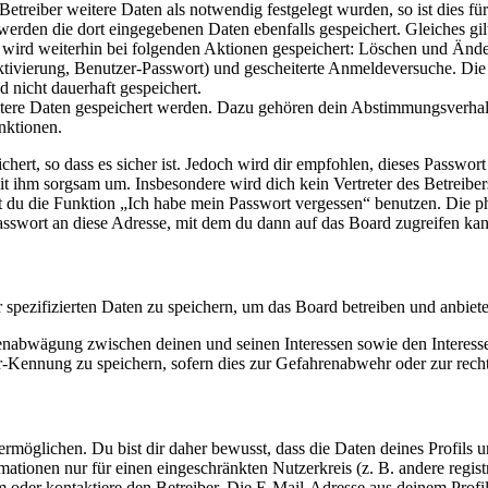
reiber weitere Daten als notwendig festgelegt wurden, so ist dies für 
 werden die dort eingegebenen Daten ebenfalls gespeichert. Gleiches gi
e wird weiterhin bei folgenden Aktionen gespeichert: Löschen und Änd
ktivierung, Benutzer-Passwort) und gescheiterte Anmeldeversuche. D
d nicht dauerhaft gespeichert.
eitere Daten gespeichert werden. Dazu gehören dein Abstimmungsverhal
nktionen.
ert, so dass es sicher ist. Jedoch wird dir empfohlen, dieses Passwor
it ihm sorgsam um. Insbesondere wird dich kein Vertreter des Betreibe
nst du die Funktion „Ich habe mein Passwort vergessen“ benutzen. Di
asswort an diese Adresse, mit dem du dann auf das Board zugreifen kan
r spezifizierten Daten zu speichern, um das Board betreiben und anbiet
ssenabwägung zwischen deinen und seinen Interessen sowie den Interes
-Kennung zu speichern, sofern dies zur Gefahrenabwehr oder zur recht
möglichen. Du bist dir daher bewusst, dass die Daten deines Profils und
mationen nur für einen eingeschränkten Nutzerkreis (z. B. andere regist
oder kontaktiere den Betreiber. Die E-Mail-Adresse aus deinem Profil 