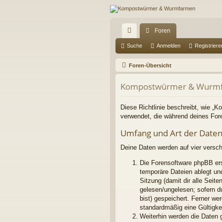
Foren
ch
Suche
Anmelden
Registriere
ne
Foren-Übersicht
llz
Kompostwürmer & Wurmfa
ug
riff
Diese Richtlinie beschreibt, wie „
verwendet, die während deines Fo
Umfang und Art der Date
Deine Daten werden auf vier versc
Die Forensoftware phpBB ers
temporäre Dateien ablegt und
Sitzung (damit dir alle Seit
gelesen/ungelesen; sofern d
bist) gespeichert. Ferner we
standardmäßig eine Gültigkei
Weiterhin werden die Daten g