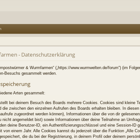
n
rmen - Datenschutzerklärung
Kompostwürmer & Wurmfarmen“ („https://www.wurmwelten.de/forum“) (im Folgen
ren-Besuchs gesammelt werden.
nspeicherung
hiedene Arten gesammelt:
tellt bei deinem Besuch des Boards mehrere Cookies. Cookies sind kleine Te
 die zwischen den einzelnen Aufrufen des Boards erhalten bleiben. In diesen 
enaufrufe zugeordnet werden können), Informationen über die von dir gelesenen
u nicht angemeldet bist) sowie Informationen über deine Teilnahme an Umfrag
rden deine Benutzer-ID, ein Authentifizierungsschlüssel und eine Session-ID 
t von einem Jahr. Alle Cookies kannst du jederzeit über die Funktion „Alle C
espeichert, die du bei der Registrierung, in deinem Profil oder deinem persön