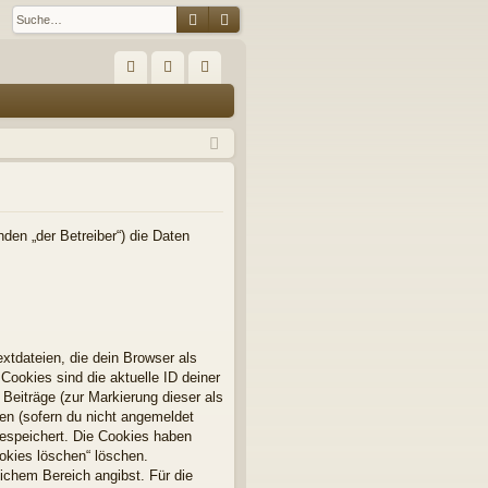
Suche
Erweiterte Suche
S
FA
n
eg
Q
m
ist
el
rie
de
re
n
n
den „der Betreiber“) die Daten
xtdateien, die dein Browser als
Cookies sind die aktuelle ID deiner
 Beiträge (zur Markierung dieser als
en (sofern du nicht angemeldet
gespeichert. Die Cookies haben
ookies löschen“ löschen.
lichem Bereich angibst. Für die