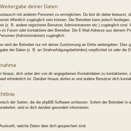
 Weitergabe deiner Daten
ustausch mit anderen Personen zu ermöglichen. Du bist dir daher bewusst, d
Internet öffentlich zugänglich sein können. Der Betreiber kann jedoch festlegen
is (z. B. andere registrierte Benutzer, Administratoren etc.) zugänglich sin
im Forum oder kontaktiere den Betreiber. Die E-Mail-Adresse aus deinem Profi
Personen (Administratoren) zugänglich.
 wird der Betreiber nur mit deiner Zustimmung an Dritte weitergeben. Dies gil
abe der Daten (z. B. an Strafverfolgungsbehörden) verpflichtet ist oder die 
ufnahme
r hinaus, dich unter den von dir angegebenen Kontaktdaten zu kontaktieren, s
ard erforderlich ist. Darüber hinaus dürfen er und andere Benutzer dich konta
.
htlinie
ereich der Seiten, die die phpBB-Software umfassen. Sofern der Betreiber in 
arbeitet, wird er dich darüber gesondert informieren.
e Auskunft, welche Daten über dich gespeichert sind.