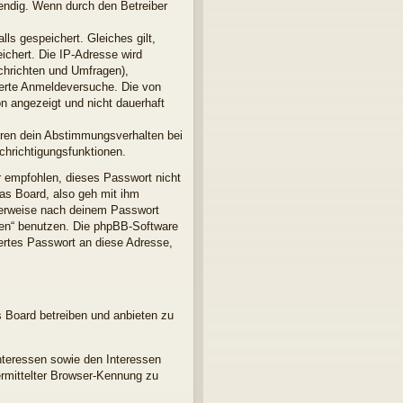
endig. Wenn durch den Betreiber
ls gespeichert. Gleiches gilt,
ichert. Die IP-Adresse wird
chrichten und Umfragen),
terte Anmeldeversuche. Die von
n angezeigt und nicht dauerhaft
ören dein Abstimmungsverhalten bei
chrichtigungsfunktionen.
r empfohlen, dieses Passwort nicht
as Board, also geh mit ihm
gterweise nach deinem Passwort
sen“ benutzen. Die phpBB-Software
ertes Passwort an diese Adresse,
s Board betreiben und anbieten zu
nteressen sowie den Interessen
ermittelter Browser-Kennung zu