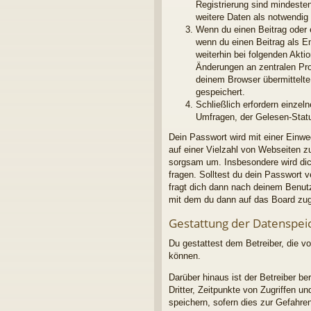
Registrierung sind mindeste
weitere Daten als notwendig f
Wenn du einen Beitrag oder e
wenn du einen Beitrag als E
weiterhin bei folgenden Akt
Änderungen an zentralen Pro
deinem Browser übermittelte 
gespeichert.
Schließlich erfordern einze
Umfragen, der Gelesen-Statu
Dein Passwort wird mit einer Einwe
auf einer Vielzahl von Webseiten 
sorgsam um. Insbesondere wird dich
fragen. Solltest du dein Passwort
fragt dich dann nach deinem Benut
mit dem du dann auf das Board zug
Gestattung der Datenspei
Du gestattest dem Betreiber, die v
können.
Darüber hinaus ist der Betreiber b
Dritter, Zeitpunkte von Zugriffen
speichern, sofern dies zur Gefahren