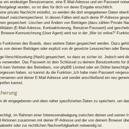
ns ein eindeutiger Benutzername, eine E-Mail-Adresse und ein Passwort notw
estgelegt wurden, so ist dies für dich vor deren Eingabe ersichtlich.
ine private Nachricht erstellst, so werden die dort eingegebenen Daten ebenfal
ntwurf zwischenspeicherst. In diesen Fällen wird auch deine IP-Adresse gespe
ionen gespeichert: Löschen und Ändern von Beiträgen (dazu zählen Private Na
fildaten (E-Mail-Adresse, Kontoaktivierung, Benutzer-Passwort) und geschei
Browser-Kennzeichnung (User Agent) wird nur in der „Wer ist online?“-Funktio
lne Funktionen des Boards, dass weitere Daten gespeichert werden. Dazu geh
s von deinen Beiträgen oder explizit von dir gesetzte Lesezeichen oder Bena
ge-Verschlüsselung (Hash) gespeichert, so dass es sicher ist. Jedoch wird di
zu verwenden. Das Passwort ist dein Schlüssel zu deinem Benutzerkonto für d
 kein Vertreter des Betreibers, von phpBB Limited oder ein Dritter berechti
 vergessen haben, so kannst du die Funktion „Ich habe mein Passwort verges
zernamen und deiner E-Mail-Adresse und sendet anschließend ein neu generi
reifen kannst.
cherung
on dir eingegebenen und oben näher spezifizierten Daten zu speichern, um da
erechtigt, im Rahmen einer Interessenabwägung zwischen deinen und seinen I
 und Aktionen zusammen mit deiner IP-Adresse und der von deinem Browser üb
abwehr oder zur rechtlichen Nachverfolgbarkeit notwendig ist.