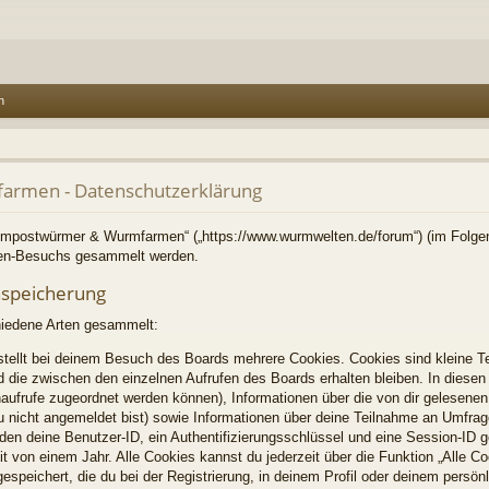
n
rmen - Datenschutzerklärung
Kompostwürmer & Wurmfarmen“ („https://www.wurmwelten.de/forum“) (im Folgen
ren-Besuchs gesammelt werden.
nspeicherung
hiedene Arten gesammelt:
tellt bei deinem Besuch des Boards mehrere Cookies. Cookies sind kleine Te
 die zwischen den einzelnen Aufrufen des Boards erhalten bleiben. In diesen 
enaufrufe zugeordnet werden können), Informationen über die von dir gelesenen
u nicht angemeldet bist) sowie Informationen über deine Teilnahme an Umfrag
rden deine Benutzer-ID, ein Authentifizierungsschlüssel und eine Session-ID 
t von einem Jahr. Alle Cookies kannst du jederzeit über die Funktion „Alle C
espeichert, die du bei der Registrierung, in deinem Profil oder deinem persön