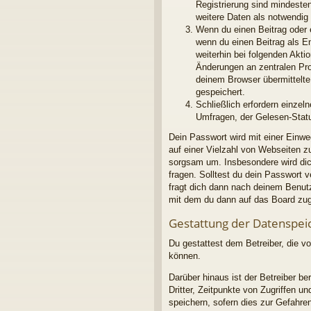
Registrierung sind mindeste
weitere Daten als notwendig f
Wenn du einen Beitrag oder e
wenn du einen Beitrag als E
weiterhin bei folgenden Akt
Änderungen an zentralen Pro
deinem Browser übermittelte 
gespeichert.
Schließlich erfordern einze
Umfragen, der Gelesen-Statu
Dein Passwort wird mit einer Einwe
auf einer Vielzahl von Webseiten 
sorgsam um. Insbesondere wird dich
fragen. Solltest du dein Passwort
fragt dich dann nach deinem Benut
mit dem du dann auf das Board zug
Gestattung der Datenspei
Du gestattest dem Betreiber, die v
können.
Darüber hinaus ist der Betreiber b
Dritter, Zeitpunkte von Zugriffen
speichern, sofern dies zur Gefahren