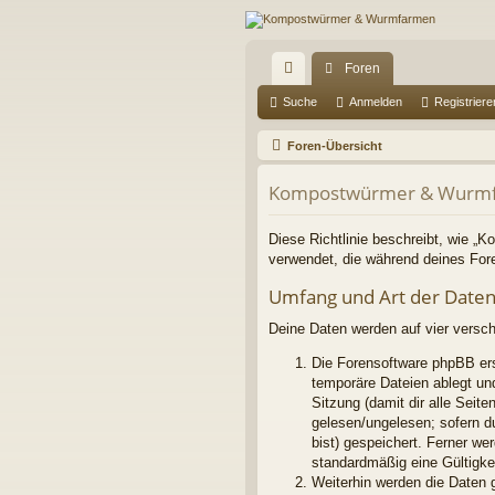
Foren
ch
Suche
Anmelden
Registriere
ne
Foren-Übersicht
llz
Kompostwürmer & Wurmfa
ug
riff
Diese Richtlinie beschreibt, wie „
verwendet, die während deines Fo
Umfang und Art der Date
Deine Daten werden auf vier versc
Die Forensoftware phpBB ers
temporäre Dateien ablegt und
Sitzung (damit dir alle Seit
gelesen/ungelesen; sofern d
bist) gespeichert. Ferner we
standardmäßig eine Gültigkei
Weiterhin werden die Daten g