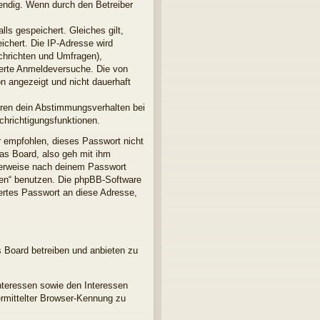
endig. Wenn durch den Betreiber
ls gespeichert. Gleiches gilt,
ichert. Die IP-Adresse wird
chrichten und Umfragen),
terte Anmeldeversuche. Die von
n angezeigt und nicht dauerhaft
ören dein Abstimmungsverhalten bei
chrichtigungsfunktionen.
r empfohlen, dieses Passwort nicht
as Board, also geh mit ihm
gterweise nach deinem Passwort
sen“ benutzen. Die phpBB-Software
ertes Passwort an diese Adresse,
s Board betreiben und anbieten zu
nteressen sowie den Interessen
ermittelter Browser-Kennung zu