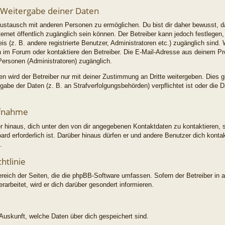
 Weitergabe deiner Daten
ustausch mit anderen Personen zu ermöglichen. Du bist dir daher bewusst, d
Internet öffentlich zugänglich sein können. Der Betreiber kann jedoch festlegen
is (z. B. andere registrierte Benutzer, Administratoren etc.) zugänglich sin
im Forum oder kontaktiere den Betreiber. Die E-Mail-Adresse aus deinem Profi
Personen (Administratoren) zugänglich.
 wird der Betreiber nur mit deiner Zustimmung an Dritte weitergeben. Dies gil
abe der Daten (z. B. an Strafverfolgungsbehörden) verpflichtet ist oder die 
ufnahme
r hinaus, dich unter den von dir angegebenen Kontaktdaten zu kontaktieren, s
ard erforderlich ist. Darüber hinaus dürfen er und andere Benutzer dich konta
.
htlinie
ereich der Seiten, die die phpBB-Software umfassen. Sofern der Betreiber in 
arbeitet, wird er dich darüber gesondert informieren.
e Auskunft, welche Daten über dich gespeichert sind.