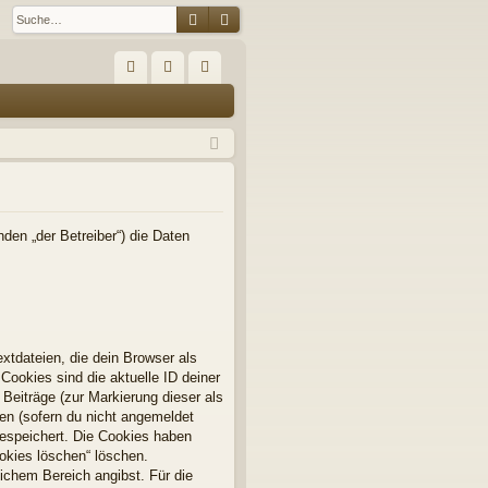
Suche
Erweiterte Suche
S
FA
n
eg
Q
m
ist
el
rie
de
re
n
n
den „der Betreiber“) die Daten
xtdateien, die dein Browser als
Cookies sind die aktuelle ID deiner
 Beiträge (zur Markierung dieser als
en (sofern du nicht angemeldet
gespeichert. Die Cookies haben
ookies löschen“ löschen.
lichem Bereich angibst. Für die