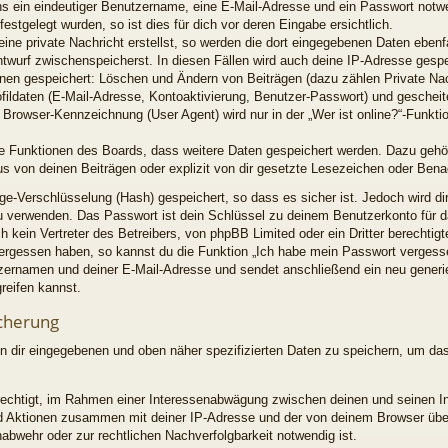
ns ein eindeutiger Benutzername, eine E-Mail-Adresse und ein Passwort notw
estgelegt wurden, so ist dies für dich vor deren Eingabe ersichtlich.
ine private Nachricht erstellst, so werden die dort eingegebenen Daten ebenfal
ntwurf zwischenspeicherst. In diesen Fällen wird auch deine IP-Adresse gespe
ionen gespeichert: Löschen und Ändern von Beiträgen (dazu zählen Private Na
fildaten (E-Mail-Adresse, Kontoaktivierung, Benutzer-Passwort) und geschei
Browser-Kennzeichnung (User Agent) wird nur in der „Wer ist online?“-Funktio
lne Funktionen des Boards, dass weitere Daten gespeichert werden. Dazu geh
s von deinen Beiträgen oder explizit von dir gesetzte Lesezeichen oder Bena
ge-Verschlüsselung (Hash) gespeichert, so dass es sicher ist. Jedoch wird di
zu verwenden. Das Passwort ist dein Schlüssel zu deinem Benutzerkonto für d
 kein Vertreter des Betreibers, von phpBB Limited oder ein Dritter berechti
 vergessen haben, so kannst du die Funktion „Ich habe mein Passwort verges
zernamen und deiner E-Mail-Adresse und sendet anschließend ein neu generi
reifen kannst.
cherung
on dir eingegebenen und oben näher spezifizierten Daten zu speichern, um da
erechtigt, im Rahmen einer Interessenabwägung zwischen deinen und seinen I
 und Aktionen zusammen mit deiner IP-Adresse und der von deinem Browser üb
abwehr oder zur rechtlichen Nachverfolgbarkeit notwendig ist.