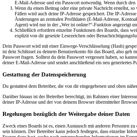
E-Mail-Adresse und ein Passwort notwendig. Wenn durch den Bet
Wenn du einen Beitrag oder eine private Nachricht erstellst, so
Fällen wird auch deine IP-Adresse gespeichert. Die IP-Adress
Änderungen an zentralen Profildaten (E-Mail-Adresse, Kontoa
Agent) wird nur in der „Wer ist online?“-Funktion angezeigt un
Schließlich erfordern einzelne Funktionen des Boards, dass w
explizit von dir gesetzte Lesezeichen oder Benachrichtigungsfu
Dein Passwort wird mit einer Einwege-Verschlüsselung (Hash) gespeich
ist dein Schlüssel zu deinem Benutzerkonto für das Board, also geh m
Passwort fragen. Solltest du dein Passwort vergessen haben, so kan
deiner E-Mail-Adresse und sendet anschließend ein neu generiertes P
Gestattung der Datenspeicherung
Du gestattest dem Betreiber, die von dir eingegebenen und oben nähe
Darüber hinaus ist der Betreiber berechtigt, im Rahmen einer Intere
deiner IP-Adresse und der von deinem Browser übermittelter Browser
Regelungen bezüglich der Weitergabe deiner Daten
Zweck eines Boards ist es, einen Austausch mit anderen Personen zu er
sein können. Der Betreiber kann jedoch festlegen, dass einzelne Infor
Fragen dazu hast, suche nach entsprechenden Informationen im Forum 