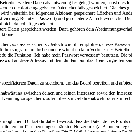
reiber weitere Daten als notwendig festgelegt wurden, so ist dies für 
 werden die dort eingegebenen Daten ebenfalls gespeichert. Gleiches gi
e wird weiterhin bei folgenden Aktionen gespeichert: Löschen und Änd
ktivierung, Benutzer-Passwort) und gescheiterte Anmeldeversuche. D
d nicht dauerhaft gespeichert.
eitere Daten gespeichert werden. Dazu gehören dein Abstimmungsverhal
nktionen.
ert, so dass es sicher ist. Jedoch wird dir empfohlen, dieses Passwor
it ihm sorgsam um. Insbesondere wird dich kein Vertreter des Betreibe
nst du die Funktion „Ich habe mein Passwort vergessen“ benutzen. Di
asswort an diese Adresse, mit dem du dann auf das Board zugreifen kan
r spezifizierten Daten zu speichern, um das Board betreiben und anbiet
ssenabwägung zwischen deinen und seinen Interessen sowie den Interes
-Kennung zu speichern, sofern dies zur Gefahrenabwehr oder zur recht
möglichen. Du bist dir daher bewusst, dass die Daten deines Profils und
mationen nur für einen eingeschränkten Nutzerkreis (z. B. andere regist
oder kontaktiere den Betreiber. Die E-Mail-Adresse aus deinem Profil 