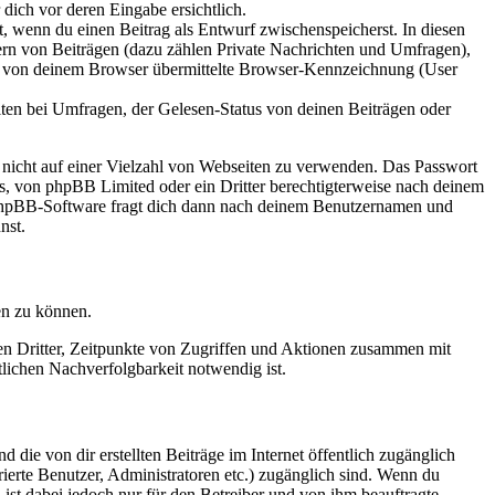
dich vor deren Eingabe ersichtlich.
lt, wenn du einen Beitrag als Entwurf zwischenspeicherst. In diesen
ern von Beiträgen (dazu zählen Private Nachrichten und Umfragen),
ie von deinem Browser übermittelte Browser-Kennzeichnung (User
ten bei Umfragen, der Gelesen-Status von deinen Beiträgen oder
t nicht auf einer Vielzahl von Webseiten zu verwenden. Das Passwort
rs, von phpBB Limited oder ein Dritter berechtigterweise nach deinem
e phpBB-Software fragt dich dann nach deinem Benutzernamen und
nst.
en zu können.
sen Dritter, Zeitpunkte von Zugriffen und Aktionen zusammen mit
lichen Nachverfolgbarkeit notwendig ist.
 die von dir erstellten Beiträge im Internet öffentlich zugänglich
rierte Benutzer, Administratoren etc.) zugänglich sind. Wenn du
ist dabei jedoch nur für den Betreiber und von ihm beauftragte