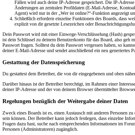
Fällen wird auch deine IP-Adresse gespeichert. Die IP-Adress
Änderungen an zentralen Profildaten (E-Mail-Adresse, Kontoa
Agent) wird nur in der „Wer ist online?“-Funktion angezeigt un
Schließlich erfordern einzelne Funktionen des Boards, dass w
explizit von dir gesetzte Lesezeichen oder Benachrichtigungsfu
Dein Passwort wird mit einer Einwege-Verschlüsselung (Hash) gespeich
ist dein Schlüssel zu deinem Benutzerkonto für das Board, also geh m
Passwort fragen. Solltest du dein Passwort vergessen haben, so kan
deiner E-Mail-Adresse und sendet anschließend ein neu generiertes P
Gestattung der Datenspeicherung
Du gestattest dem Betreiber, die von dir eingegebenen und oben nähe
Darüber hinaus ist der Betreiber berechtigt, im Rahmen einer Intere
deiner IP-Adresse und der von deinem Browser übermittelter Browser
Regelungen bezüglich der Weitergabe deiner Daten
Zweck eines Boards ist es, einen Austausch mit anderen Personen zu er
sein können. Der Betreiber kann jedoch festlegen, dass einzelne Infor
Fragen dazu hast, suche nach entsprechenden Informationen im Forum 
Personen (Administratoren) zugänglich.