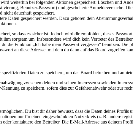
e wird weiterhin bei folgenden Aktionen gespeichert: Löschen und Änd
ktivierung, Benutzer-Passwort) und gescheiterte Anmeldeversuche. D
d nicht dauerhaft gespeichert.
eitere Daten gespeichert werden. Dazu gehören dein Abstimmungsverhal
nktionen.
ert, so dass es sicher ist. Jedoch wird dir empfohlen, dieses Passwor
it ihm sorgsam um. Insbesondere wird dich kein Vertreter des Betreibe
nst du die Funktion „Ich habe mein Passwort vergessen“ benutzen. Di
asswort an diese Adresse, mit dem du dann auf das Board zugreifen kan
r spezifizierten Daten zu speichern, um das Board betreiben und anbiet
ssenabwägung zwischen deinen und seinen Interessen sowie den Interes
-Kennung zu speichern, sofern dies zur Gefahrenabwehr oder zur recht
möglichen. Du bist dir daher bewusst, dass die Daten deines Profils und
mationen nur für einen eingeschränkten Nutzerkreis (z. B. andere regist
oder kontaktiere den Betreiber. Die E-Mail-Adresse aus deinem Profil 