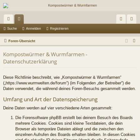
ch
or
n
eg
Suche
Anmelden
Registrieren
ne
en
m
ist
S
Foren-Übersicht
llz
el
rie
u
Kompostwürmer & Wurmfarmen -
c
ug
de
re
Datenschutzerklärung
h
riff
n
n
e
Diese Richtlinie beschreibt, wie „Kompostwürmer & Wurmfarmen“
(„https://www.wurmwelten.de/forum“) (im Folgenden „der Betreiber“) die
Daten verwendet, die während deines Foren-Besuchs gesammelt werden.
Umfang und Art der Datenspeicherung
Deine Daten werden auf vier verschiedene Arten gesammelt:
Die Forensoftware phpBB erstellt bei deinem Besuch des Boards
mehrere Cookies. Cookies sind kleine Textdateien, die dein
Browser als temporäre Dateien ablegt und die zwischen den
einzelnen Aufrufen des Boards erhalten bleiben. In diesen Cookies