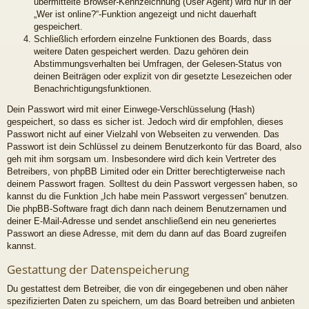
übermittelte Browser-Kennzeichnung (User Agent) wird nur in der
„Wer ist online?“-Funktion angezeigt und nicht dauerhaft
gespeichert.
Schließlich erfordern einzelne Funktionen des Boards, dass
weitere Daten gespeichert werden. Dazu gehören dein
Abstimmungsverhalten bei Umfragen, der Gelesen-Status von
deinen Beiträgen oder explizit von dir gesetzte Lesezeichen oder
Benachrichtigungsfunktionen.
Dein Passwort wird mit einer Einwege-Verschlüsselung (Hash)
gespeichert, so dass es sicher ist. Jedoch wird dir empfohlen, dieses
Passwort nicht auf einer Vielzahl von Webseiten zu verwenden. Das
Passwort ist dein Schlüssel zu deinem Benutzerkonto für das Board, also
geh mit ihm sorgsam um. Insbesondere wird dich kein Vertreter des
Betreibers, von phpBB Limited oder ein Dritter berechtigterweise nach
deinem Passwort fragen. Solltest du dein Passwort vergessen haben, so
kannst du die Funktion „Ich habe mein Passwort vergessen“ benutzen.
Die phpBB-Software fragt dich dann nach deinem Benutzernamen und
deiner E-Mail-Adresse und sendet anschließend ein neu generiertes
Passwort an diese Adresse, mit dem du dann auf das Board zugreifen
kannst.
Gestattung der Datenspeicherung
Du gestattest dem Betreiber, die von dir eingegebenen und oben näher
spezifizierten Daten zu speichern, um das Board betreiben und anbieten