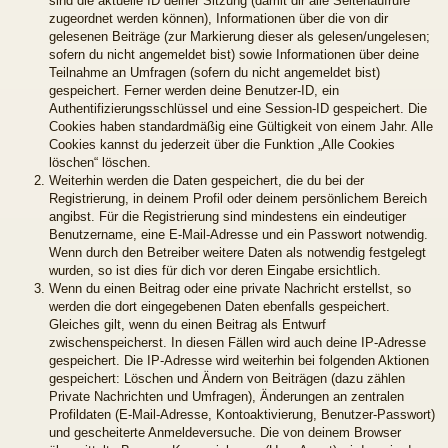
sind die aktuelle ID deiner Sitzung (damit dir alle Seitenaufrufe
zugeordnet werden können), Informationen über die von dir
gelesenen Beiträge (zur Markierung dieser als gelesen/ungelesen;
sofern du nicht angemeldet bist) sowie Informationen über deine
Teilnahme an Umfragen (sofern du nicht angemeldet bist)
gespeichert. Ferner werden deine Benutzer-ID, ein
Authentifizierungsschlüssel und eine Session-ID gespeichert. Die
Cookies haben standardmäßig eine Gültigkeit von einem Jahr. Alle
Cookies kannst du jederzeit über die Funktion „Alle Cookies
löschen“ löschen.
Weiterhin werden die Daten gespeichert, die du bei der
Registrierung, in deinem Profil oder deinem persönlichem Bereich
angibst. Für die Registrierung sind mindestens ein eindeutiger
Benutzername, eine E-Mail-Adresse und ein Passwort notwendig.
Wenn durch den Betreiber weitere Daten als notwendig festgelegt
wurden, so ist dies für dich vor deren Eingabe ersichtlich.
Wenn du einen Beitrag oder eine private Nachricht erstellst, so
werden die dort eingegebenen Daten ebenfalls gespeichert.
Gleiches gilt, wenn du einen Beitrag als Entwurf
zwischenspeicherst. In diesen Fällen wird auch deine IP-Adresse
gespeichert. Die IP-Adresse wird weiterhin bei folgenden Aktionen
gespeichert: Löschen und Ändern von Beiträgen (dazu zählen
Private Nachrichten und Umfragen), Änderungen an zentralen
Profildaten (E-Mail-Adresse, Kontoaktivierung, Benutzer-Passwort)
und gescheiterte Anmeldeversuche. Die von deinem Browser