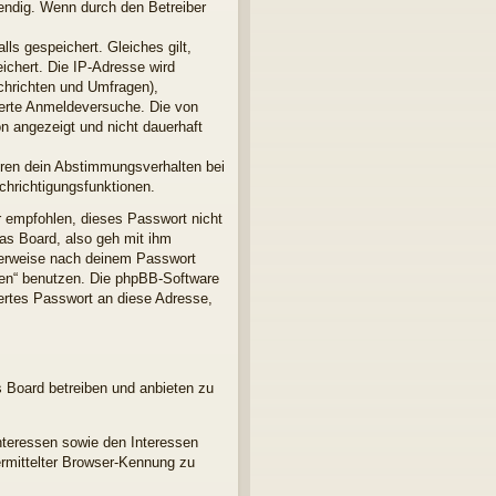
endig. Wenn durch den Betreiber
ls gespeichert. Gleiches gilt,
ichert. Die IP-Adresse wird
chrichten und Umfragen),
terte Anmeldeversuche. Die von
n angezeigt und nicht dauerhaft
ören dein Abstimmungsverhalten bei
chrichtigungsfunktionen.
r empfohlen, dieses Passwort nicht
as Board, also geh mit ihm
gterweise nach deinem Passwort
sen“ benutzen. Die phpBB-Software
ertes Passwort an diese Adresse,
s Board betreiben und anbieten zu
nteressen sowie den Interessen
ermittelter Browser-Kennung zu