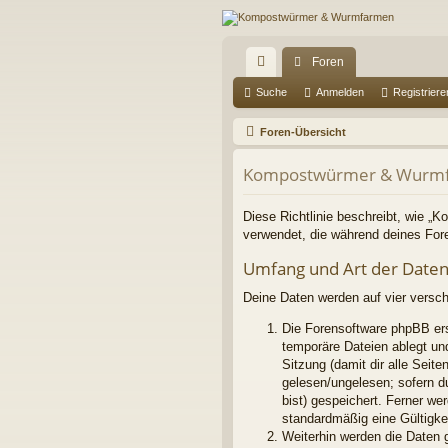
Foren
ch
Suche
Anmelden
Registriere
ne
Foren-Übersicht
llz
Kompostwürmer & Wurmfa
ug
riff
Diese Richtlinie beschreibt, wie „
verwendet, die während deines Fo
Umfang und Art der Date
Deine Daten werden auf vier versc
Die Forensoftware phpBB ers
temporäre Dateien ablegt und
Sitzung (damit dir alle Seit
gelesen/ungelesen; sofern d
bist) gespeichert. Ferner we
standardmäßig eine Gültigkei
Weiterhin werden die Daten g