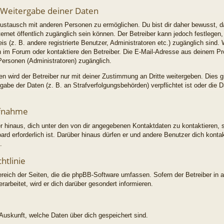
 Weitergabe deiner Daten
ustausch mit anderen Personen zu ermöglichen. Du bist dir daher bewusst, d
Internet öffentlich zugänglich sein können. Der Betreiber kann jedoch festlegen
is (z. B. andere registrierte Benutzer, Administratoren etc.) zugänglich sin
im Forum oder kontaktiere den Betreiber. Die E-Mail-Adresse aus deinem Profi
Personen (Administratoren) zugänglich.
 wird der Betreiber nur mit deiner Zustimmung an Dritte weitergeben. Dies gil
abe der Daten (z. B. an Strafverfolgungsbehörden) verpflichtet ist oder die 
ufnahme
r hinaus, dich unter den von dir angegebenen Kontaktdaten zu kontaktieren, s
ard erforderlich ist. Darüber hinaus dürfen er und andere Benutzer dich konta
.
htlinie
ereich der Seiten, die die phpBB-Software umfassen. Sofern der Betreiber in 
arbeitet, wird er dich darüber gesondert informieren.
e Auskunft, welche Daten über dich gespeichert sind.