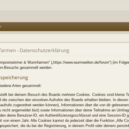
n
rmen - Datenschutzerklärung
Kompostwürmer & Wurmfarmen“ („https://www.wurmwelten.de/forum“) (im Folgen
ren-Besuchs gesammelt werden.
nspeicherung
hiedene Arten gesammelt:
tellt bei deinem Besuch des Boards mehrere Cookies. Cookies sind kleine Te
 die zwischen den einzelnen Aufrufen des Boards erhalten bleiben. In diesen 
enaufrufe zugeordnet werden können), Informationen über die von dir gelesenen
u nicht angemeldet bist) sowie Informationen über deine Teilnahme an Umfrag
rden deine Benutzer-ID, ein Authentifizierungsschlüssel und eine Session-ID 
t von einem Jahr. Alle Cookies kannst du jederzeit über die Funktion „Alle C
espeichert, die du bei der Registrierung, in deinem Profil oder deinem persön