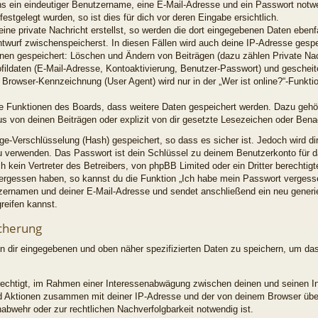
ns ein eindeutiger Benutzername, eine E-Mail-Adresse und ein Passwort notw
estgelegt wurden, so ist dies für dich vor deren Eingabe ersichtlich.
ine private Nachricht erstellst, so werden die dort eingegebenen Daten ebenfal
ntwurf zwischenspeicherst. In diesen Fällen wird auch deine IP-Adresse gespe
ionen gespeichert: Löschen und Ändern von Beiträgen (dazu zählen Private Na
fildaten (E-Mail-Adresse, Kontoaktivierung, Benutzer-Passwort) und geschei
Browser-Kennzeichnung (User Agent) wird nur in der „Wer ist online?“-Funktio
lne Funktionen des Boards, dass weitere Daten gespeichert werden. Dazu geh
s von deinen Beiträgen oder explizit von dir gesetzte Lesezeichen oder Bena
ge-Verschlüsselung (Hash) gespeichert, so dass es sicher ist. Jedoch wird di
zu verwenden. Das Passwort ist dein Schlüssel zu deinem Benutzerkonto für d
 kein Vertreter des Betreibers, von phpBB Limited oder ein Dritter berechti
 vergessen haben, so kannst du die Funktion „Ich habe mein Passwort verges
zernamen und deiner E-Mail-Adresse und sendet anschließend ein neu generi
reifen kannst.
cherung
on dir eingegebenen und oben näher spezifizierten Daten zu speichern, um da
erechtigt, im Rahmen einer Interessenabwägung zwischen deinen und seinen I
 und Aktionen zusammen mit deiner IP-Adresse und der von deinem Browser üb
abwehr oder zur rechtlichen Nachverfolgbarkeit notwendig ist.