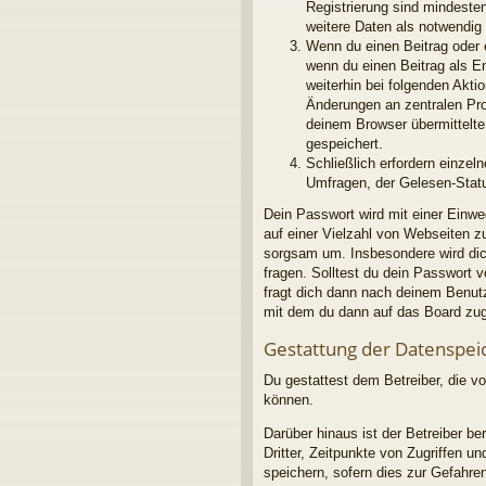
Registrierung sind mindeste
weitere Daten als notwendig f
Wenn du einen Beitrag oder e
wenn du einen Beitrag als E
weiterhin bei folgenden Akt
Änderungen an zentralen Pro
deinem Browser übermittelte 
gespeichert.
Schließlich erfordern einze
Umfragen, der Gelesen-Statu
Dein Passwort wird mit einer Einwe
auf einer Vielzahl von Webseiten 
sorgsam um. Insbesondere wird dich
fragen. Solltest du dein Passwort
fragt dich dann nach deinem Benut
mit dem du dann auf das Board zug
Gestattung der Datenspei
Du gestattest dem Betreiber, die v
können.
Darüber hinaus ist der Betreiber b
Dritter, Zeitpunkte von Zugriffen
speichern, sofern dies zur Gefahren