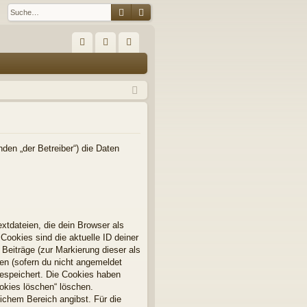
Suche
Erweiterte Suche
S
FA
n
eg
Q
m
ist
el
rie
de
re
n
n
den „der Betreiber“) die Daten
xtdateien, die dein Browser als
Cookies sind die aktuelle ID deiner
 Beiträge (zur Markierung dieser als
en (sofern du nicht angemeldet
gespeichert. Die Cookies haben
ookies löschen“ löschen.
lichem Bereich angibst. Für die