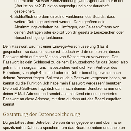
übermittelte Browser-Kennzeichnung (User Agent) wird nur in der
„Wer ist online?“-Funktion angezeigt und nicht dauerhaft
gespeichert.
Schließlich erfordern einzelne Funktionen des Boards, dass
weitere Daten gespeichert werden. Dazu gehören dein
Abstimmungsverhalten bei Umfragen, der Gelesen-Status von
deinen Beiträgen oder explizit von dir gesetzte Lesezeichen oder
Benachrichtigungsfunktionen.
Dein Passwort wird mit einer Einwege-Verschlüsselung (Hash)
gespeichert, so dass es sicher ist. Jedoch wird dir empfohlen, dieses
Passwort nicht auf einer Vielzahl von Webseiten zu verwenden. Das
Passwort ist dein Schlüssel zu deinem Benutzerkonto für das Board, also
geh mit ihm sorgsam um. Insbesondere wird dich kein Vertreter des
Betreibers, von phpBB Limited oder ein Dritter berechtigterweise nach
deinem Passwort fragen. Solltest du dein Passwort vergessen haben, so
kannst du die Funktion „Ich habe mein Passwort vergessen“ benutzen.
Die phpBB-Software fragt dich dann nach deinem Benutzernamen und
deiner E-Mail-Adresse und sendet anschließend ein neu generiertes
Passwort an diese Adresse, mit dem du dann auf das Board zugreifen
kannst.
Gestattung der Datenspeicherung
Du gestattest dem Betreiber, die von dir eingegebenen und oben näher
spezifizierten Daten zu speichern, um das Board betreiben und anbieten