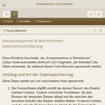
ch
or
n
eg
Suche
Anmelden
Registrieren
ne
en
m
ist
S
Foren-Übersicht
llz
el
rie
u
Kompostwürmer & Wurmfarmen -
c
ug
de
re
Datenschutzerklärung
h
riff
n
n
e
Diese Richtlinie beschreibt, wie „Kompostwürmer & Wurmfarmen“
(„https://www.wurmwelten.de/forum“) (im Folgenden „der Betreiber“) die
Daten verwendet, die während deines Foren-Besuchs gesammelt werden.
Umfang und Art der Datenspeicherung
Deine Daten werden auf vier verschiedene Arten gesammelt:
Die Forensoftware phpBB erstellt bei deinem Besuch des Boards
mehrere Cookies. Cookies sind kleine Textdateien, die dein
Browser als temporäre Dateien ablegt und die zwischen den
einzelnen Aufrufen des Boards erhalten bleiben. In diesen Cookies