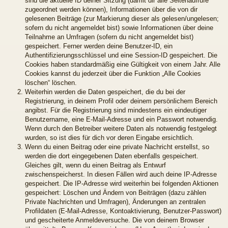
sind die aktuelle ID deiner Sitzung (damit dir alle Seitenaufrufe
zugeordnet werden können), Informationen über die von dir
gelesenen Beiträge (zur Markierung dieser als gelesen/ungelesen;
sofern du nicht angemeldet bist) sowie Informationen über deine
Teilnahme an Umfragen (sofern du nicht angemeldet bist)
gespeichert. Ferner werden deine Benutzer-ID, ein
Authentifizierungsschlüssel und eine Session-ID gespeichert. Die
Cookies haben standardmäßig eine Gültigkeit von einem Jahr. Alle
Cookies kannst du jederzeit über die Funktion „Alle Cookies
löschen“ löschen.
Weiterhin werden die Daten gespeichert, die du bei der
Registrierung, in deinem Profil oder deinem persönlichem Bereich
angibst. Für die Registrierung sind mindestens ein eindeutiger
Benutzername, eine E-Mail-Adresse und ein Passwort notwendig.
Wenn durch den Betreiber weitere Daten als notwendig festgelegt
wurden, so ist dies für dich vor deren Eingabe ersichtlich.
Wenn du einen Beitrag oder eine private Nachricht erstellst, so
werden die dort eingegebenen Daten ebenfalls gespeichert.
Gleiches gilt, wenn du einen Beitrag als Entwurf
zwischenspeicherst. In diesen Fällen wird auch deine IP-Adresse
gespeichert. Die IP-Adresse wird weiterhin bei folgenden Aktionen
gespeichert: Löschen und Ändern von Beiträgen (dazu zählen
Private Nachrichten und Umfragen), Änderungen an zentralen
Profildaten (E-Mail-Adresse, Kontoaktivierung, Benutzer-Passwort)
und gescheiterte Anmeldeversuche. Die von deinem Browser