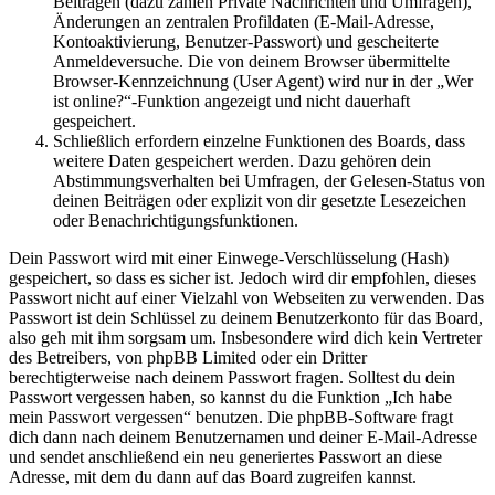
Beiträgen (dazu zählen Private Nachrichten und Umfragen),
Änderungen an zentralen Profildaten (E-Mail-Adresse,
Kontoaktivierung, Benutzer-Passwort) und gescheiterte
Anmeldeversuche. Die von deinem Browser übermittelte
Browser-Kennzeichnung (User Agent) wird nur in der „Wer
ist online?“-Funktion angezeigt und nicht dauerhaft
gespeichert.
Schließlich erfordern einzelne Funktionen des Boards, dass
weitere Daten gespeichert werden. Dazu gehören dein
Abstimmungsverhalten bei Umfragen, der Gelesen-Status von
deinen Beiträgen oder explizit von dir gesetzte Lesezeichen
oder Benachrichtigungsfunktionen.
Dein Passwort wird mit einer Einwege-Verschlüsselung (Hash)
gespeichert, so dass es sicher ist. Jedoch wird dir empfohlen, dieses
Passwort nicht auf einer Vielzahl von Webseiten zu verwenden. Das
Passwort ist dein Schlüssel zu deinem Benutzerkonto für das Board,
also geh mit ihm sorgsam um. Insbesondere wird dich kein Vertreter
des Betreibers, von phpBB Limited oder ein Dritter
berechtigterweise nach deinem Passwort fragen. Solltest du dein
Passwort vergessen haben, so kannst du die Funktion „Ich habe
mein Passwort vergessen“ benutzen. Die phpBB-Software fragt
dich dann nach deinem Benutzernamen und deiner E-Mail-Adresse
und sendet anschließend ein neu generiertes Passwort an diese
Adresse, mit dem du dann auf das Board zugreifen kannst.