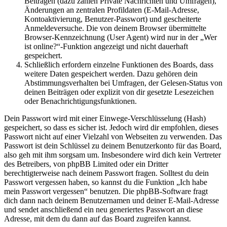
Beiträgen (dazu zählen Private Nachrichten und Umfragen),
Änderungen an zentralen Profildaten (E-Mail-Adresse,
Kontoaktivierung, Benutzer-Passwort) und gescheiterte
Anmeldeversuche. Die von deinem Browser übermittelte
Browser-Kennzeichnung (User Agent) wird nur in der „Wer
ist online?“-Funktion angezeigt und nicht dauerhaft
gespeichert.
Schließlich erfordern einzelne Funktionen des Boards, dass
weitere Daten gespeichert werden. Dazu gehören dein
Abstimmungsverhalten bei Umfragen, der Gelesen-Status von
deinen Beiträgen oder explizit von dir gesetzte Lesezeichen
oder Benachrichtigungsfunktionen.
Dein Passwort wird mit einer Einwege-Verschlüsselung (Hash)
gespeichert, so dass es sicher ist. Jedoch wird dir empfohlen, dieses
Passwort nicht auf einer Vielzahl von Webseiten zu verwenden. Das
Passwort ist dein Schlüssel zu deinem Benutzerkonto für das Board,
also geh mit ihm sorgsam um. Insbesondere wird dich kein Vertreter
des Betreibers, von phpBB Limited oder ein Dritter
berechtigterweise nach deinem Passwort fragen. Solltest du dein
Passwort vergessen haben, so kannst du die Funktion „Ich habe
mein Passwort vergessen“ benutzen. Die phpBB-Software fragt
dich dann nach deinem Benutzernamen und deiner E-Mail-Adresse
und sendet anschließend ein neu generiertes Passwort an diese
Adresse, mit dem du dann auf das Board zugreifen kannst.