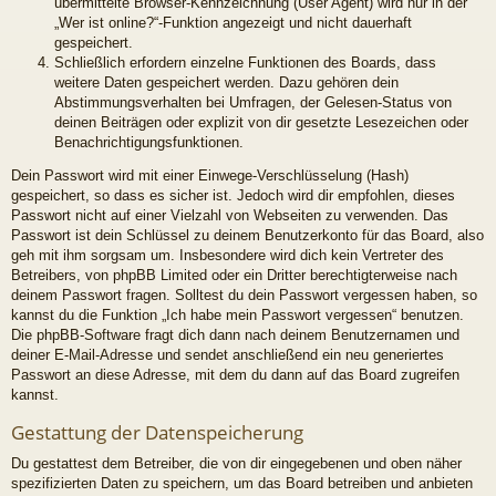
übermittelte Browser-Kennzeichnung (User Agent) wird nur in der
„Wer ist online?“-Funktion angezeigt und nicht dauerhaft
gespeichert.
Schließlich erfordern einzelne Funktionen des Boards, dass
weitere Daten gespeichert werden. Dazu gehören dein
Abstimmungsverhalten bei Umfragen, der Gelesen-Status von
deinen Beiträgen oder explizit von dir gesetzte Lesezeichen oder
Benachrichtigungsfunktionen.
Dein Passwort wird mit einer Einwege-Verschlüsselung (Hash)
gespeichert, so dass es sicher ist. Jedoch wird dir empfohlen, dieses
Passwort nicht auf einer Vielzahl von Webseiten zu verwenden. Das
Passwort ist dein Schlüssel zu deinem Benutzerkonto für das Board, also
geh mit ihm sorgsam um. Insbesondere wird dich kein Vertreter des
Betreibers, von phpBB Limited oder ein Dritter berechtigterweise nach
deinem Passwort fragen. Solltest du dein Passwort vergessen haben, so
kannst du die Funktion „Ich habe mein Passwort vergessen“ benutzen.
Die phpBB-Software fragt dich dann nach deinem Benutzernamen und
deiner E-Mail-Adresse und sendet anschließend ein neu generiertes
Passwort an diese Adresse, mit dem du dann auf das Board zugreifen
kannst.
Gestattung der Datenspeicherung
Du gestattest dem Betreiber, die von dir eingegebenen und oben näher
spezifizierten Daten zu speichern, um das Board betreiben und anbieten