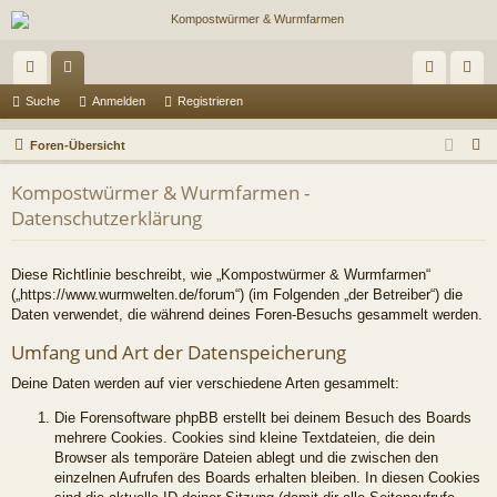
ch
or
n
eg
Suche
Anmelden
Registrieren
ne
en
m
ist
S
Foren-Übersicht
llz
el
rie
u
Kompostwürmer & Wurmfarmen -
c
ug
de
re
Datenschutzerklärung
h
riff
n
n
e
Diese Richtlinie beschreibt, wie „Kompostwürmer & Wurmfarmen“
(„https://www.wurmwelten.de/forum“) (im Folgenden „der Betreiber“) die
Daten verwendet, die während deines Foren-Besuchs gesammelt werden.
Umfang und Art der Datenspeicherung
Deine Daten werden auf vier verschiedene Arten gesammelt:
Die Forensoftware phpBB erstellt bei deinem Besuch des Boards
mehrere Cookies. Cookies sind kleine Textdateien, die dein
Browser als temporäre Dateien ablegt und die zwischen den
einzelnen Aufrufen des Boards erhalten bleiben. In diesen Cookies