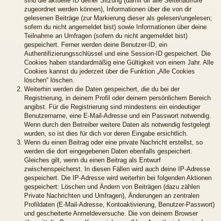
sind die aktuelle ID deiner Sitzung (damit dir alle Seitenaufrufe
zugeordnet werden können), Informationen über die von dir
gelesenen Beiträge (zur Markierung dieser als gelesen/ungelesen;
sofern du nicht angemeldet bist) sowie Informationen über deine
Teilnahme an Umfragen (sofern du nicht angemeldet bist)
gespeichert. Ferner werden deine Benutzer-ID, ein
Authentifizierungsschlüssel und eine Session-ID gespeichert. Die
Cookies haben standardmäßig eine Gültigkeit von einem Jahr. Alle
Cookies kannst du jederzeit über die Funktion „Alle Cookies
löschen“ löschen.
Weiterhin werden die Daten gespeichert, die du bei der
Registrierung, in deinem Profil oder deinem persönlichem Bereich
angibst. Für die Registrierung sind mindestens ein eindeutiger
Benutzername, eine E-Mail-Adresse und ein Passwort notwendig.
Wenn durch den Betreiber weitere Daten als notwendig festgelegt
wurden, so ist dies für dich vor deren Eingabe ersichtlich.
Wenn du einen Beitrag oder eine private Nachricht erstellst, so
werden die dort eingegebenen Daten ebenfalls gespeichert.
Gleiches gilt, wenn du einen Beitrag als Entwurf
zwischenspeicherst. In diesen Fällen wird auch deine IP-Adresse
gespeichert. Die IP-Adresse wird weiterhin bei folgenden Aktionen
gespeichert: Löschen und Ändern von Beiträgen (dazu zählen
Private Nachrichten und Umfragen), Änderungen an zentralen
Profildaten (E-Mail-Adresse, Kontoaktivierung, Benutzer-Passwort)
und gescheiterte Anmeldeversuche. Die von deinem Browser