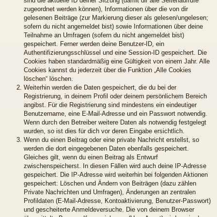
sind die aktuelle ID deiner Sitzung (damit dir alle Seitenaufrufe
zugeordnet werden können), Informationen über die von dir
gelesenen Beiträge (zur Markierung dieser als gelesen/ungelesen;
sofern du nicht angemeldet bist) sowie Informationen über deine
Teilnahme an Umfragen (sofern du nicht angemeldet bist)
gespeichert. Ferner werden deine Benutzer-ID, ein
Authentifizierungsschlüssel und eine Session-ID gespeichert. Die
Cookies haben standardmäßig eine Gültigkeit von einem Jahr. Alle
Cookies kannst du jederzeit über die Funktion „Alle Cookies
löschen“ löschen.
Weiterhin werden die Daten gespeichert, die du bei der
Registrierung, in deinem Profil oder deinem persönlichem Bereich
angibst. Für die Registrierung sind mindestens ein eindeutiger
Benutzername, eine E-Mail-Adresse und ein Passwort notwendig.
Wenn durch den Betreiber weitere Daten als notwendig festgelegt
wurden, so ist dies für dich vor deren Eingabe ersichtlich.
Wenn du einen Beitrag oder eine private Nachricht erstellst, so
werden die dort eingegebenen Daten ebenfalls gespeichert.
Gleiches gilt, wenn du einen Beitrag als Entwurf
zwischenspeicherst. In diesen Fällen wird auch deine IP-Adresse
gespeichert. Die IP-Adresse wird weiterhin bei folgenden Aktionen
gespeichert: Löschen und Ändern von Beiträgen (dazu zählen
Private Nachrichten und Umfragen), Änderungen an zentralen
Profildaten (E-Mail-Adresse, Kontoaktivierung, Benutzer-Passwort)
und gescheiterte Anmeldeversuche. Die von deinem Browser