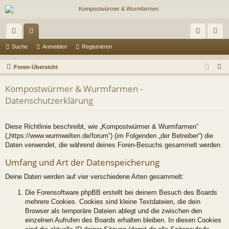
ch
or
n
eg
Suche
Anmelden
Registrieren
ne
en
m
ist
S
Foren-Übersicht
llz
el
rie
u
Kompostwürmer & Wurmfarmen -
c
ug
de
re
Datenschutzerklärung
h
riff
n
n
e
Diese Richtlinie beschreibt, wie „Kompostwürmer & Wurmfarmen“
(„https://www.wurmwelten.de/forum“) (im Folgenden „der Betreiber“) die
Daten verwendet, die während deines Foren-Besuchs gesammelt werden.
Umfang und Art der Datenspeicherung
Deine Daten werden auf vier verschiedene Arten gesammelt:
Die Forensoftware phpBB erstellt bei deinem Besuch des Boards
mehrere Cookies. Cookies sind kleine Textdateien, die dein
Browser als temporäre Dateien ablegt und die zwischen den
einzelnen Aufrufen des Boards erhalten bleiben. In diesen Cookies