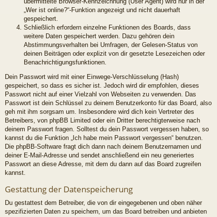
übermittelte Browser-Kennzeichnung (User Agent) wird nur in der
„Wer ist online?“-Funktion angezeigt und nicht dauerhaft
gespeichert.
Schließlich erfordern einzelne Funktionen des Boards, dass
weitere Daten gespeichert werden. Dazu gehören dein
Abstimmungsverhalten bei Umfragen, der Gelesen-Status von
deinen Beiträgen oder explizit von dir gesetzte Lesezeichen oder
Benachrichtigungsfunktionen.
Dein Passwort wird mit einer Einwege-Verschlüsselung (Hash)
gespeichert, so dass es sicher ist. Jedoch wird dir empfohlen, dieses
Passwort nicht auf einer Vielzahl von Webseiten zu verwenden. Das
Passwort ist dein Schlüssel zu deinem Benutzerkonto für das Board, also
geh mit ihm sorgsam um. Insbesondere wird dich kein Vertreter des
Betreibers, von phpBB Limited oder ein Dritter berechtigterweise nach
deinem Passwort fragen. Solltest du dein Passwort vergessen haben, so
kannst du die Funktion „Ich habe mein Passwort vergessen“ benutzen.
Die phpBB-Software fragt dich dann nach deinem Benutzernamen und
deiner E-Mail-Adresse und sendet anschließend ein neu generiertes
Passwort an diese Adresse, mit dem du dann auf das Board zugreifen
kannst.
Gestattung der Datenspeicherung
Du gestattest dem Betreiber, die von dir eingegebenen und oben näher
spezifizierten Daten zu speichern, um das Board betreiben und anbieten