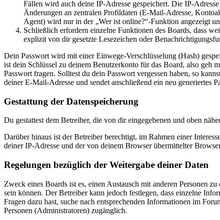
Fällen wird auch deine IP-Adresse gespeichert. Die IP-Adress
Änderungen an zentralen Profildaten (E-Mail-Adresse, Kontoa
Agent) wird nur in der „Wer ist online?“-Funktion angezeigt un
Schließlich erfordern einzelne Funktionen des Boards, dass w
explizit von dir gesetzte Lesezeichen oder Benachrichtigungsfu
Dein Passwort wird mit einer Einwege-Verschlüsselung (Hash) gespeich
ist dein Schlüssel zu deinem Benutzerkonto für das Board, also geh m
Passwort fragen. Solltest du dein Passwort vergessen haben, so kan
deiner E-Mail-Adresse und sendet anschließend ein neu generiertes P
Gestattung der Datenspeicherung
Du gestattest dem Betreiber, die von dir eingegebenen und oben nähe
Darüber hinaus ist der Betreiber berechtigt, im Rahmen einer Intere
deiner IP-Adresse und der von deinem Browser übermittelter Browser
Regelungen bezüglich der Weitergabe deiner Daten
Zweck eines Boards ist es, einen Austausch mit anderen Personen zu er
sein können. Der Betreiber kann jedoch festlegen, dass einzelne Infor
Fragen dazu hast, suche nach entsprechenden Informationen im Forum 
Personen (Administratoren) zugänglich.