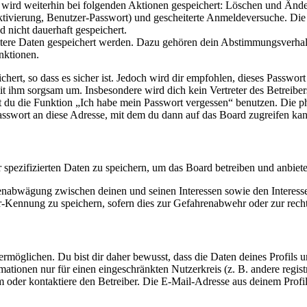
e wird weiterhin bei folgenden Aktionen gespeichert: Löschen und Änd
ktivierung, Benutzer-Passwort) und gescheiterte Anmeldeversuche. D
d nicht dauerhaft gespeichert.
eitere Daten gespeichert werden. Dazu gehören dein Abstimmungsverhal
nktionen.
ert, so dass es sicher ist. Jedoch wird dir empfohlen, dieses Passwor
it ihm sorgsam um. Insbesondere wird dich kein Vertreter des Betreibe
nst du die Funktion „Ich habe mein Passwort vergessen“ benutzen. Di
asswort an diese Adresse, mit dem du dann auf das Board zugreifen kan
r spezifizierten Daten zu speichern, um das Board betreiben und anbiet
ssenabwägung zwischen deinen und seinen Interessen sowie den Interes
-Kennung zu speichern, sofern dies zur Gefahrenabwehr oder zur recht
möglichen. Du bist dir daher bewusst, dass die Daten deines Profils und
mationen nur für einen eingeschränkten Nutzerkreis (z. B. andere regist
oder kontaktiere den Betreiber. Die E-Mail-Adresse aus deinem Profil 