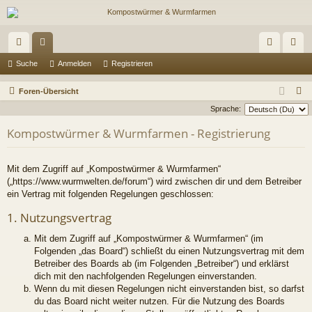
ch
or
n
eg
Suche
Anmelden
Registrieren
ne
en
m
ist
S
Foren-Übersicht
llz
el
rie
u
Sprache:
c
ug
de
re
Kompostwürmer & Wurmfarmen - Registrierung
h
riff
n
n
e
Mit dem Zugriff auf „Kompostwürmer & Wurmfarmen“
(„https://www.wurmwelten.de/forum“) wird zwischen dir und dem Betreiber
ein Vertrag mit folgenden Regelungen geschlossen:
1. Nutzungsvertrag
Mit dem Zugriff auf „Kompostwürmer & Wurmfarmen“ (im
Folgenden „das Board“) schließt du einen Nutzungsvertrag mit dem
Betreiber des Boards ab (im Folgenden „Betreiber“) und erklärst
dich mit den nachfolgenden Regelungen einverstanden.
Wenn du mit diesen Regelungen nicht einverstanden bist, so darfst
du das Board nicht weiter nutzen. Für die Nutzung des Boards