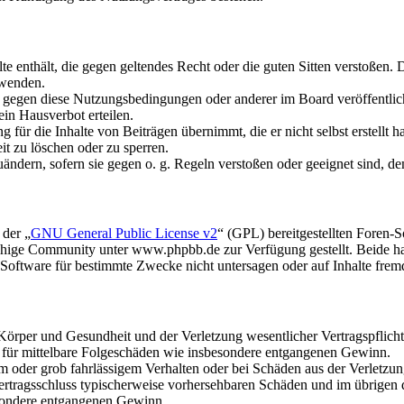
alte enthält, die gegen geltendes Recht oder die guten Sitten verstoßen. 
rwenden.
n gegen diese Nutzungsbedingungen oder anderer im Board veröffentli
in Hausverbot erteilen.
für die Inhalte von Beiträgen übernimmt, die er nicht selbst erstellt 
it zu löschen oder zu sperren.
uändern, sofern sie gegen o. g. Regeln verstoßen oder geeignet sind, 
 der „
GNU General Public License v2
“ (GPL) bereitgestellten Foren
hige Community unter www.phpbb.de zur Verfügung gestellt. Beide hab
oftware für bestimmte Zwecke nicht untersagen oder auf Inhalte frem
rper und Gesundheit und der Verletzung wesentlicher Vertragspflichten
ch für mittelbare Folgeschäden wie insbesondere entgangenen Gewinn.
em oder grob fahrlässigem Verhalten oder bei Schäden aus der Verletz
i Vertragsschluss typischerweise vorhersehbaren Schäden und im übrigen
besondere entgangenen Gewinn.