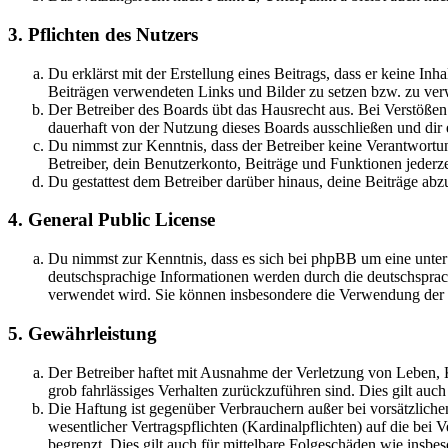
3. Pflichten des Nutzers
Du erklärst mit der Erstellung eines Beitrags, dass er keine Inh
Beiträgen verwendeten Links und Bilder zu setzen bzw. zu ve
Der Betreiber des Boards übt das Hausrecht aus. Bei Verstöße
dauerhaft von der Nutzung dieses Boards ausschließen und dir e
Du nimmst zur Kenntnis, dass der Betreiber keine Verantwortung 
Betreiber, dein Benutzerkonto, Beiträge und Funktionen jederze
Du gestattest dem Betreiber darüber hinaus, deine Beiträge abz
4. General Public License
Du nimmst zur Kenntnis, dass es sich bei phpBB um eine unter
deutschsprachige Informationen werden durch die deutschsprac
verwendet wird. Sie können insbesondere die Verwendung der S
5. Gewährleistung
Der Betreiber haftet mit Ausnahme der Verletzung von Leben, Kö
grob fahrlässiges Verhalten zurückzuführen sind. Dies gilt au
Die Haftung ist gegenüber Verbrauchern außer bei vorsätzlich
wesentlicher Vertragspflichten (Kardinalpflichten) auf die be
begrenzt. Dies gilt auch für mittelbare Folgeschäden wie ins