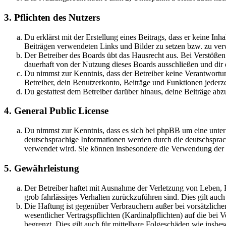
3. Pflichten des Nutzers
Du erklärst mit der Erstellung eines Beitrags, dass er keine Inh
Beiträgen verwendeten Links und Bilder zu setzen bzw. zu ve
Der Betreiber des Boards übt das Hausrecht aus. Bei Verstöße
dauerhaft von der Nutzung dieses Boards ausschließen und dir e
Du nimmst zur Kenntnis, dass der Betreiber keine Verantwortung 
Betreiber, dein Benutzerkonto, Beiträge und Funktionen jederze
Du gestattest dem Betreiber darüber hinaus, deine Beiträge abz
4. General Public License
Du nimmst zur Kenntnis, dass es sich bei phpBB um eine unter
deutschsprachige Informationen werden durch die deutschsprac
verwendet wird. Sie können insbesondere die Verwendung der S
5. Gewährleistung
Der Betreiber haftet mit Ausnahme der Verletzung von Leben, Kö
grob fahrlässiges Verhalten zurückzuführen sind. Dies gilt au
Die Haftung ist gegenüber Verbrauchern außer bei vorsätzlich
wesentlicher Vertragspflichten (Kardinalpflichten) auf die be
begrenzt. Dies gilt auch für mittelbare Folgeschäden wie ins