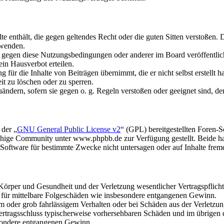
alte enthält, die gegen geltendes Recht oder die guten Sitten verstoßen. 
rwenden.
n gegen diese Nutzungsbedingungen oder anderer im Board veröffentli
in Hausverbot erteilen.
für die Inhalte von Beiträgen übernimmt, die er nicht selbst erstellt 
it zu löschen oder zu sperren.
uändern, sofern sie gegen o. g. Regeln verstoßen oder geeignet sind, 
 der „
GNU General Public License v2
“ (GPL) bereitgestellten Foren
hige Community unter www.phpbb.de zur Verfügung gestellt. Beide hab
oftware für bestimmte Zwecke nicht untersagen oder auf Inhalte frem
rper und Gesundheit und der Verletzung wesentlicher Vertragspflichten
ch für mittelbare Folgeschäden wie insbesondere entgangenen Gewinn.
em oder grob fahrlässigem Verhalten oder bei Schäden aus der Verletz
i Vertragsschluss typischerweise vorhersehbaren Schäden und im übrigen
besondere entgangenen Gewinn.