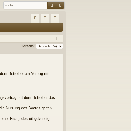
Suche
Erweiterte Suche
S
FA
n
eg
Q
m
ist
el
rie
Sprache:
de
re
n
n
em Betreiber ein Vertrag mit
gsvertrag mit dem Betreiber des
 die Nutzung des Boards gelten
iner Frist jederzeit gekündigt