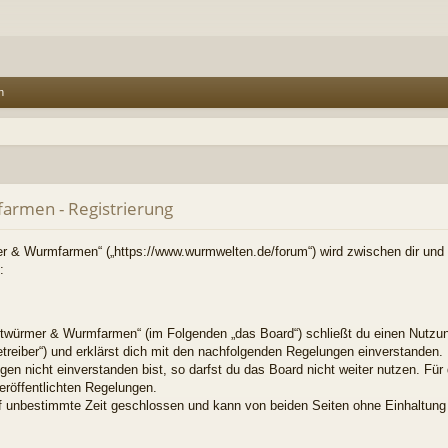
n
rmen - Registrierung
r & Wurmfarmen“ („https://www.wurmwelten.de/forum“) wird zwischen dir und d
:
twürmer & Wurmfarmen“ (im Folgenden „das Board“) schließt du einen Nutzun
treiber“) und erklärst dich mit den nachfolgenden Regelungen einverstanden.
en nicht einverstanden bist, so darfst du das Board nicht weiter nutzen. Für
veröffentlichten Regelungen.
f unbestimmte Zeit geschlossen und kann von beiden Seiten ohne Einhaltung e