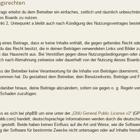
ngsrechten
rags erteilst du dem Betreiber ein einfaches, zeitlich und räumlich unbeschrä
es Boards zu nutzen.
kt 2, Unterpunkt a bleibt auch nach Kündigung des Nutzungsvertrages beste
ng eines Beitrags, dass er keine Inhalte enthält, die gegen geltendes Recht od
 du das Recht besitzt, die in deinen Beiträgen verwendeten Links und Bilder 
t das Hausrecht aus. Bei Verstößen gegen diese Nutzungsbedingungen oder an
ich nach Abmahnung zeitweise oder dauerhaft von der Nutzung dieses Boards 
 der Betreiber keine Verantwortung für die Inhalte von Beiträgen übernimmt, di
enommen hat. Du gestattest dem Betreiber, dein Benutzerkonto, Beiträge und F
 darüber hinaus, deine Beiträge abzuändern, sofern sie gegen o. g. Regeln ve
n Schaden zuzufügen.
s es sich bei phpBB um eine unter der „
GNU General Public License v2
“ (GP
bb.com) handelt; deutschsprachige Informationen werden durch die deutsch
gestellt. Beide haben keinen Einfluss auf die Art und Weise, wie die Softwar
 der Software für bestimmte Zwecke nicht untersagen oder auf Inhalte frem