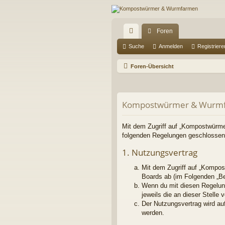
Foren
ch
Suche
Anmelden
Registriere
ne
Foren-Übersicht
llz
ug
Kompostwürmer & Wurmfa
riff
Mit dem Zugriff auf „Kompostwürme
folgenden Regelungen geschlossen
1. Nutzungsvertrag
Mit dem Zugriff auf „Kompos
Boards ab (im Folgenden „Be
Wenn du mit diesen Regelung
jeweils die an dieser Stelle 
Der Nutzungsvertrag wird au
werden.