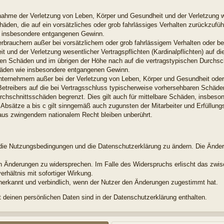
snahme der Verletzung von Leben, Körper und Gesundheit und der Verletzung w
chäden, die auf ein vorsätzliches oder grob fahrlässiges Verhalten zurückzuführ
e insbesondere entgangenen Gewinn.
erbrauchern außer bei vorsätzlichem oder grob fahrlässigem Verhalten oder b
 und der Verletzung wesentlicher Vertragspflichten (Kardinalpflichten) auf di
en Schäden und im übrigen der Höhe nach auf die vertragstypischen Durchsch
chäden wie insbesondere entgangenen Gewinn.
nternehmern außer bei der Verletzung von Leben, Körper und Gesundheit oder
Betreibers auf die bei Vertragsschluss typischerweise vorhersehbaren Schäd
urchschnittsschäden begrenzt. Dies gilt auch für mittelbare Schäden, insbes
Absätze a bis c gilt sinngemäß auch zugunsten der Mitarbeiter und Erfüllungs
aus zwingendem nationalem Recht bleiben unberührt.
t, die Nutzungsbedingungen und die Datenschutzerklärung zu ändern. Die Ände
den Änderungen zu widersprechen. Im Falle des Widerspruchs erlischt das zw
rhältnis mit sofortiger Wirkung.
nerkannt und verbindlich, wenn der Nutzer den Änderungen zugestimmt hat.
deinen persönlichen Daten sind in der Datenschutzerklärung enthalten.