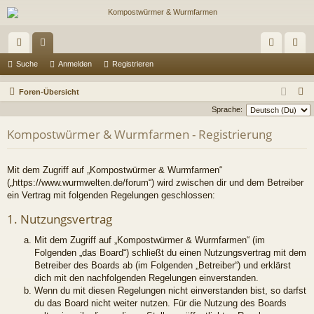
ch
or
n
eg
Suche
Anmelden
Registrieren
ne
en
m
ist
S
Foren-Übersicht
llz
el
rie
u
Sprache:
c
ug
de
re
Kompostwürmer & Wurmfarmen - Registrierung
h
riff
n
n
e
Mit dem Zugriff auf „Kompostwürmer & Wurmfarmen“
(„https://www.wurmwelten.de/forum“) wird zwischen dir und dem Betreiber
ein Vertrag mit folgenden Regelungen geschlossen:
1. Nutzungsvertrag
Mit dem Zugriff auf „Kompostwürmer & Wurmfarmen“ (im
Folgenden „das Board“) schließt du einen Nutzungsvertrag mit dem
Betreiber des Boards ab (im Folgenden „Betreiber“) und erklärst
dich mit den nachfolgenden Regelungen einverstanden.
Wenn du mit diesen Regelungen nicht einverstanden bist, so darfst
du das Board nicht weiter nutzen. Für die Nutzung des Boards