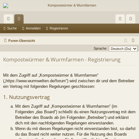
ch
or
n
eg
Suche
Anmelden
Registrieren
ne
en
m
ist
S
Foren-Übersicht
llz
el
rie
u
Sprache:
c
ug
de
re
Kompostwürmer & Wurmfarmen - Registrierung
h
riff
n
n
e
Mit dem Zugriff auf „Kompostwürmer & Wurmfarmen“
(„https://www.wurmwelten.de/forum“) wird zwischen dir und dem Betreiber
ein Vertrag mit folgenden Regelungen geschlossen:
1. Nutzungsvertrag
Mit dem Zugriff auf „Kompostwürmer & Wurmfarmen“ (im
Folgenden „das Board“) schließt du einen Nutzungsvertrag mit dem
Betreiber des Boards ab (im Folgenden „Betreiber“) und erklärst
dich mit den nachfolgenden Regelungen einverstanden.
Wenn du mit diesen Regelungen nicht einverstanden bist, so darfst
du das Board nicht weiter nutzen. Für die Nutzung des Boards