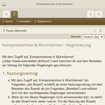
ch
or
n
eg
Suche
Anmelden
Registrieren
ne
en
m
ist
S
Foren-Übersicht
llz
el
rie
u
Sprache:
c
ug
de
re
Kompostwürmer & Wurmfarmen - Registrierung
h
riff
n
n
e
Mit dem Zugriff auf „Kompostwürmer & Wurmfarmen“
(„https://www.wurmwelten.de/forum“) wird zwischen dir und dem Betreiber
ein Vertrag mit folgenden Regelungen geschlossen:
1. Nutzungsvertrag
Mit dem Zugriff auf „Kompostwürmer & Wurmfarmen“ (im
Folgenden „das Board“) schließt du einen Nutzungsvertrag mit dem
Betreiber des Boards ab (im Folgenden „Betreiber“) und erklärst
dich mit den nachfolgenden Regelungen einverstanden.
Wenn du mit diesen Regelungen nicht einverstanden bist, so darfst
du das Board nicht weiter nutzen. Für die Nutzung des Boards