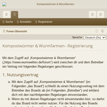
ch
or
n
eg
Suche
Anmelden
Registrieren
ne
en
m
ist
S
Foren-Übersicht
llz
el
rie
u
Sprache:
c
ug
de
re
Kompostwürmer & Wurmfarmen - Registrierung
h
riff
n
n
e
Mit dem Zugriff auf „Kompostwürmer & Wurmfarmen“
(„https://www.wurmwelten.de/forum“) wird zwischen dir und dem Betreiber
ein Vertrag mit folgenden Regelungen geschlossen:
1. Nutzungsvertrag
Mit dem Zugriff auf „Kompostwürmer & Wurmfarmen“ (im
Folgenden „das Board“) schließt du einen Nutzungsvertrag mit dem
Betreiber des Boards ab (im Folgenden „Betreiber“) und erklärst
dich mit den nachfolgenden Regelungen einverstanden.
Wenn du mit diesen Regelungen nicht einverstanden bist, so darfst
du das Board nicht weiter nutzen. Für die Nutzung des Boards