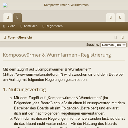
ch
or
n
eg
Suche
Anmelden
Registrieren
ne
en
m
ist
S
Foren-Übersicht
llz
el
rie
u
Sprache:
c
ug
de
re
Kompostwürmer & Wurmfarmen - Registrierung
h
riff
n
n
e
Mit dem Zugriff auf „Kompostwürmer & Wurmfarmen“
(„https://www.wurmwelten.de/forum“) wird zwischen dir und dem Betreiber
ein Vertrag mit folgenden Regelungen geschlossen:
1. Nutzungsvertrag
Mit dem Zugriff auf „Kompostwürmer & Wurmfarmen“ (im
Folgenden „das Board“) schließt du einen Nutzungsvertrag mit dem
Betreiber des Boards ab (im Folgenden „Betreiber“) und erklärst
dich mit den nachfolgenden Regelungen einverstanden.
Wenn du mit diesen Regelungen nicht einverstanden bist, so darfst
du das Board nicht weiter nutzen. Für die Nutzung des Boards