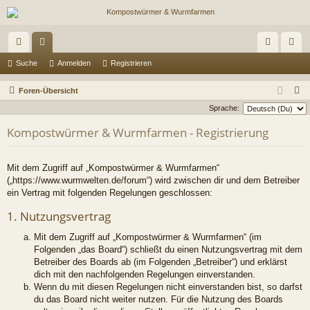
ch
or
n
eg
Suche
Anmelden
Registrieren
ne
en
m
ist
S
Foren-Übersicht
llz
el
rie
u
Sprache:
c
ug
de
re
Kompostwürmer & Wurmfarmen - Registrierung
h
riff
n
n
e
Mit dem Zugriff auf „Kompostwürmer & Wurmfarmen“
(„https://www.wurmwelten.de/forum“) wird zwischen dir und dem Betreiber
ein Vertrag mit folgenden Regelungen geschlossen:
1. Nutzungsvertrag
Mit dem Zugriff auf „Kompostwürmer & Wurmfarmen“ (im
Folgenden „das Board“) schließt du einen Nutzungsvertrag mit dem
Betreiber des Boards ab (im Folgenden „Betreiber“) und erklärst
dich mit den nachfolgenden Regelungen einverstanden.
Wenn du mit diesen Regelungen nicht einverstanden bist, so darfst
du das Board nicht weiter nutzen. Für die Nutzung des Boards