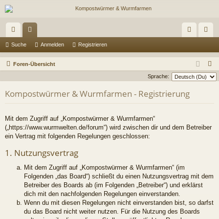
ch
or
n
eg
Suche
Anmelden
Registrieren
ne
en
m
ist
S
Foren-Übersicht
llz
el
rie
u
Sprache:
c
ug
de
re
Kompostwürmer & Wurmfarmen - Registrierung
h
riff
n
n
e
Mit dem Zugriff auf „Kompostwürmer & Wurmfarmen“
(„https://www.wurmwelten.de/forum“) wird zwischen dir und dem Betreiber
ein Vertrag mit folgenden Regelungen geschlossen:
1. Nutzungsvertrag
Mit dem Zugriff auf „Kompostwürmer & Wurmfarmen“ (im
Folgenden „das Board“) schließt du einen Nutzungsvertrag mit dem
Betreiber des Boards ab (im Folgenden „Betreiber“) und erklärst
dich mit den nachfolgenden Regelungen einverstanden.
Wenn du mit diesen Regelungen nicht einverstanden bist, so darfst
du das Board nicht weiter nutzen. Für die Nutzung des Boards