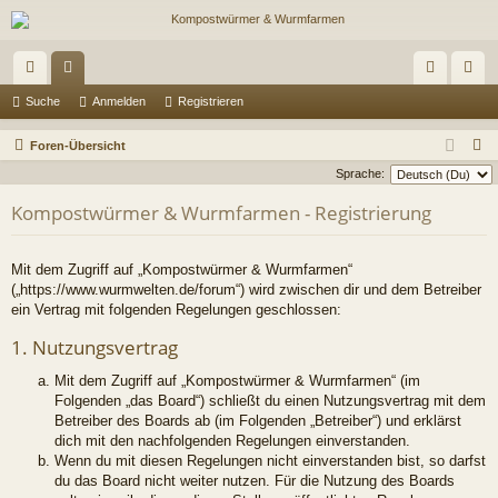
ch
or
n
eg
Suche
Anmelden
Registrieren
ne
en
m
ist
S
Foren-Übersicht
llz
el
rie
u
Sprache:
c
ug
de
re
Kompostwürmer & Wurmfarmen - Registrierung
h
riff
n
n
e
Mit dem Zugriff auf „Kompostwürmer & Wurmfarmen“
(„https://www.wurmwelten.de/forum“) wird zwischen dir und dem Betreiber
ein Vertrag mit folgenden Regelungen geschlossen:
1. Nutzungsvertrag
Mit dem Zugriff auf „Kompostwürmer & Wurmfarmen“ (im
Folgenden „das Board“) schließt du einen Nutzungsvertrag mit dem
Betreiber des Boards ab (im Folgenden „Betreiber“) und erklärst
dich mit den nachfolgenden Regelungen einverstanden.
Wenn du mit diesen Regelungen nicht einverstanden bist, so darfst
du das Board nicht weiter nutzen. Für die Nutzung des Boards