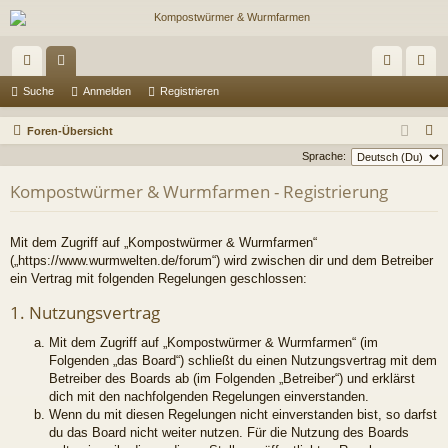
ch
or
n
eg
Suche
Anmelden
Registrieren
ne
en
m
ist
S
Foren-Übersicht
llz
el
rie
u
Sprache:
c
ug
de
re
Kompostwürmer & Wurmfarmen - Registrierung
h
riff
n
n
e
Mit dem Zugriff auf „Kompostwürmer & Wurmfarmen“
(„https://www.wurmwelten.de/forum“) wird zwischen dir und dem Betreiber
ein Vertrag mit folgenden Regelungen geschlossen:
1. Nutzungsvertrag
Mit dem Zugriff auf „Kompostwürmer & Wurmfarmen“ (im
Folgenden „das Board“) schließt du einen Nutzungsvertrag mit dem
Betreiber des Boards ab (im Folgenden „Betreiber“) und erklärst
dich mit den nachfolgenden Regelungen einverstanden.
Wenn du mit diesen Regelungen nicht einverstanden bist, so darfst
du das Board nicht weiter nutzen. Für die Nutzung des Boards