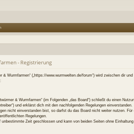
n
rmen - Registrierung
r & Wurmfarmen“ („https://www.wurmwelten.de/forum“) wird zwischen dir und d
:
twürmer & Wurmfarmen“ (im Folgenden „das Board“) schließt du einen Nutzun
treiber“) und erklärst dich mit den nachfolgenden Regelungen einverstanden.
en nicht einverstanden bist, so darfst du das Board nicht weiter nutzen. Für
veröffentlichten Regelungen.
f unbestimmte Zeit geschlossen und kann von beiden Seiten ohne Einhaltung e