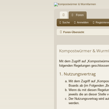
Foren
ch
Suche
Anmelden
Registriere
ne
Foren-Übersicht
llz
ug
Kompostwürmer & Wurmfa
riff
Mit dem Zugriff auf „Kompostwürme
folgenden Regelungen geschlossen
1. Nutzungsvertrag
Mit dem Zugriff auf „Kompos
Boards ab (im Folgenden „Be
Wenn du mit diesen Regelung
jeweils die an dieser Stelle 
Der Nutzungsvertrag wird au
werden.