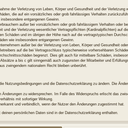
snahme der Verletzung von Leben, Körper und Gesundheit und der Verletzung w
chäden, die auf ein vorsätzliches oder grob fahrlässiges Verhalten zurückzuführ
e insbesondere entgangenen Gewinn.
erbrauchern außer bei vorsätzlichem oder grob fahrlässigem Verhalten oder b
 und der Verletzung wesentlicher Vertragspflichten (Kardinalpflichten) auf di
en Schäden und im übrigen der Höhe nach auf die vertragstypischen Durchsch
chäden wie insbesondere entgangenen Gewinn.
nternehmern außer bei der Verletzung von Leben, Körper und Gesundheit oder
Betreibers auf die bei Vertragsschluss typischerweise vorhersehbaren Schäd
urchschnittsschäden begrenzt. Dies gilt auch für mittelbare Schäden, insbes
Absätze a bis c gilt sinngemäß auch zugunsten der Mitarbeiter und Erfüllungs
aus zwingendem nationalem Recht bleiben unberührt.
t, die Nutzungsbedingungen und die Datenschutzerklärung zu ändern. Die Ände
den Änderungen zu widersprechen. Im Falle des Widerspruchs erlischt das zw
rhältnis mit sofortiger Wirkung.
nerkannt und verbindlich, wenn der Nutzer den Änderungen zugestimmt hat.
deinen persönlichen Daten sind in der Datenschutzerklärung enthalten.