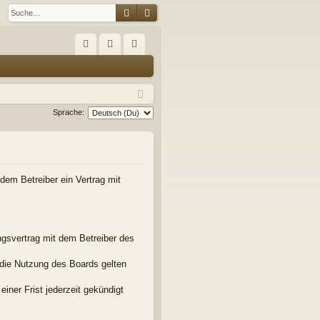
Suche
Erweiterte Suche
S
FA
n
eg
Q
m
ist
el
rie
Sprache:
de
re
n
n
em Betreiber ein Vertrag mit
gsvertrag mit dem Betreiber des
 die Nutzung des Boards gelten
iner Frist jederzeit gekündigt