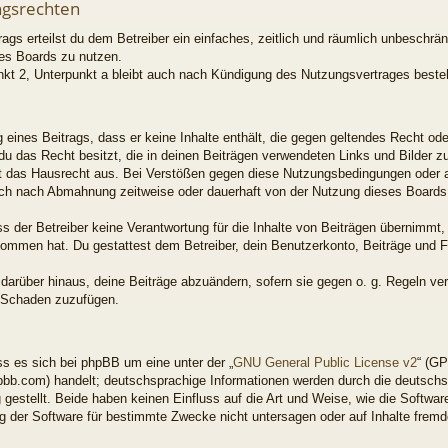
ngsrechten
rags erteilst du dem Betreiber ein einfaches, zeitlich und räumlich unbeschrä
es Boards zu nutzen.
kt 2, Unterpunkt a bleibt auch nach Kündigung des Nutzungsvertrages beste
ng eines Beitrags, dass er keine Inhalte enthält, die gegen geltendes Recht od
 du das Recht besitzt, die in deinen Beiträgen verwendeten Links und Bilder 
t das Hausrecht aus. Bei Verstößen gegen diese Nutzungsbedingungen oder an
ich nach Abmahnung zeitweise oder dauerhaft von der Nutzung dieses Boards 
 der Betreiber keine Verantwortung für die Inhalte von Beiträgen übernimmt, di
enommen hat. Du gestattest dem Betreiber, dein Benutzerkonto, Beiträge und F
 darüber hinaus, deine Beiträge abzuändern, sofern sie gegen o. g. Regeln ve
n Schaden zuzufügen.
s es sich bei phpBB um eine unter der „
GNU General Public License v2
“ (GP
bb.com) handelt; deutschsprachige Informationen werden durch die deutsch
gestellt. Beide haben keinen Einfluss auf die Art und Weise, wie die Softwar
 der Software für bestimmte Zwecke nicht untersagen oder auf Inhalte frem