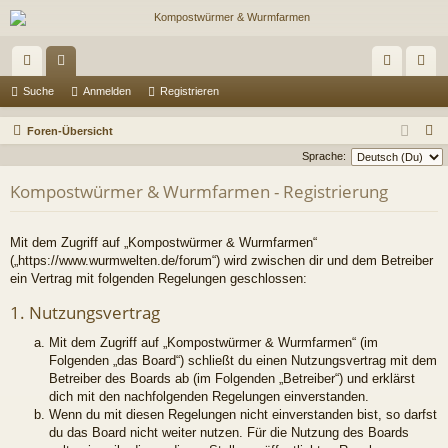
ch
or
n
eg
Suche
Anmelden
Registrieren
ne
en
m
ist
S
Foren-Übersicht
llz
el
rie
u
Sprache:
c
ug
de
re
Kompostwürmer & Wurmfarmen - Registrierung
h
riff
n
n
e
Mit dem Zugriff auf „Kompostwürmer & Wurmfarmen“
(„https://www.wurmwelten.de/forum“) wird zwischen dir und dem Betreiber
ein Vertrag mit folgenden Regelungen geschlossen:
1. Nutzungsvertrag
Mit dem Zugriff auf „Kompostwürmer & Wurmfarmen“ (im
Folgenden „das Board“) schließt du einen Nutzungsvertrag mit dem
Betreiber des Boards ab (im Folgenden „Betreiber“) und erklärst
dich mit den nachfolgenden Regelungen einverstanden.
Wenn du mit diesen Regelungen nicht einverstanden bist, so darfst
du das Board nicht weiter nutzen. Für die Nutzung des Boards