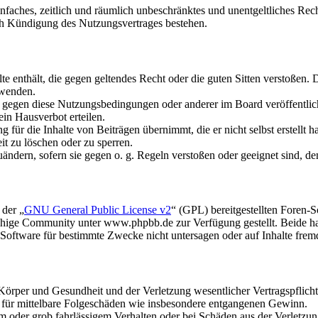
 einfaches, zeitlich und räumlich unbeschränktes und unentgeltliches R
ch Kündigung des Nutzungsvertrages bestehen.
alte enthält, die gegen geltendes Recht oder die guten Sitten verstoßen. 
rwenden.
n gegen diese Nutzungsbedingungen oder anderer im Board veröffentli
in Hausverbot erteilen.
für die Inhalte von Beiträgen übernimmt, die er nicht selbst erstellt 
it zu löschen oder zu sperren.
uändern, sofern sie gegen o. g. Regeln verstoßen oder geeignet sind, 
 der „
GNU General Public License v2
“ (GPL) bereitgestellten Foren
hige Community unter www.phpbb.de zur Verfügung gestellt. Beide hab
oftware für bestimmte Zwecke nicht untersagen oder auf Inhalte frem
rper und Gesundheit und der Verletzung wesentlicher Vertragspflichten
ch für mittelbare Folgeschäden wie insbesondere entgangenen Gewinn.
em oder grob fahrlässigem Verhalten oder bei Schäden aus der Verletz